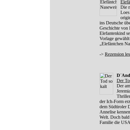
Elef
Die n
Loes 
orig
ins Deutsche übe
Geschichte von 
Elefantenkind se
Vorlage gewählt 
„Elefäntchen Na
->
Rezension le
D´And
Der Tod
Der am
Jeremia
Thrille
der Ich-Form erz
dem Südtiroler 
Annelise kennen
Welt. Doch bald 
Familie die USA