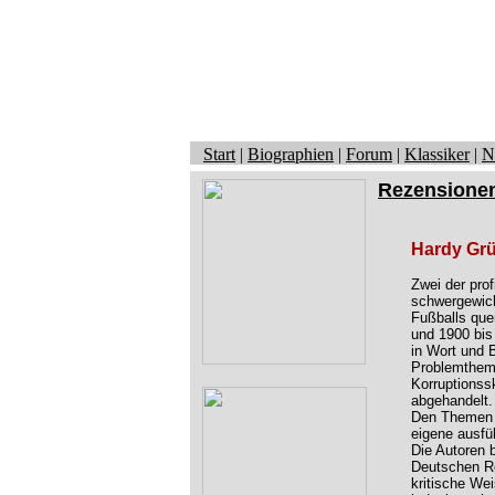
Start
|
Biographien
|
Forum
|
Klassiker
|
N
Rezensione
Hardy Gr
Zwei der prof
schwergewich
Fußballs que
und 1900 bis
in Wort und 
Problemtheme
Korruptionss
abgehandelt.
Den Themen F
eigene ausfü
Die Autoren b
Deutschen Re
kritische Wei