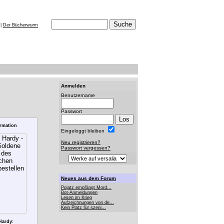
|
Der Bücherwurm
Anmelden
Benutzername
Passwort
rmation
Eingeloggt bleiben
Neu registrieren?
Passwort vergessen?
Neues aus dem Forum
Pojatz empfängt Mord...
Bot-Anmeldungen
Lesen im Krieg
Aufzeichnungen von de...
Kein Platz für szeni...
Hardy: