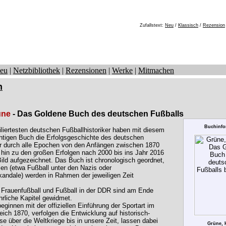
Zufallstext:
Neu
/
Klassisch
/
Rezension
eu
|
Netzbibliothek
|
Rezensionen
|
Werke
|
Mitmachen
n
üne
- Das Goldene Buch des deutschen Fußballs
Buchinfo
iliertesten deutschen Fußballhistoriker haben mit diesem
tigen Buch die Erfolgsgeschichte des deutschen
r durch alle Epochen von den Anfängen zwischen 1870
 hin zu den großen Erfolgen nach 2000 bis ins Jahr 2016
Bild aufgezeichnet. Das Buch ist chronologisch geordnet,
n (etwa Fußball unter den Nazis oder
kandale) werden in Rahmen der jeweiligen Zeit
rauenfußball und Fußball in der DDR sind am Ende
hrliche Kapitel gewidmet.
eginnen mit der offiziellen Einführung der Sportart im
ich 1870, verfolgen die Entwicklung auf historisch-
se über die Weltkriege bis in unsere Zeit, lassen dabei
Grüne, 