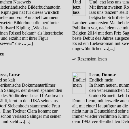
äntchen Naseweis
Und jetzt lass uns tan
iederländische Bilderbuchautorin
Mit ihrem zweiten Ro
Riphagen hat für dieses wirklich
lass uns tanzen“ stellt
inelle und von Annabel Lammers
belgische Schriftstell
rsetzte Bilderbuch die berühmte
Lambert zum ersten Mal bei d
Rudyard Kipling „Wie das
Publikum vor, nachdem sie mit
inen Rüssel bekam“ als literarische
Belgien 2014 mit dem Prix Sag
und erzählt mit ihrer Figur
beste Debüt des Jahres ausgez
seweis“ die
…
[...]
Es ist ein Liebesroman mit zwe
ungewöhnlichen
…
[...]
sen
->
Rezension lesen
rea, Luca
:
Leon, Donna
:
 so kalt
Endlich mein
erikanische Dokumentarfilmer
In ihrem neuen, nunme
h Salinger, der diesen spannenden
den venezianischen 
r des Südtirolers Luca D`Andrea in
Guido Brunetti kehrt 
ählt, lernt in den USA seine aus
Donna Leon, mittlerweile auch
Dorf Siebenhoch stammende Frau
alt, mit einer Hauptfigur an di
. Eine Tochter Clara kommt zur
nicht nur in Deutschland sehr 
schon verlässt Salinger mit seiner
immer wieder verfilmten Krimir
 und zieht
…
[...]
dem 1993 veröffentlichten De