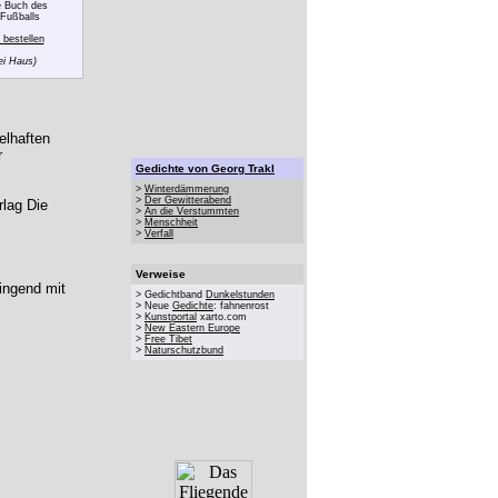
 Buch des
Fußballs
bestellen
ei Haus)
elhaften
r
Gedichte von Georg Trakl
>
Winterdämmerung
>
Der Gewitterabend
lag Die
>
An die Verstummten
>
Menschheit
>
Verfall
Verweise
ingend mit
> Gedichtband
Dunkelstunden
> Neue
Gedichte
: fahnenrost
>
Kunstportal
xarto.com
>
New Eastern Europe
>
Free Tibet
>
Naturschutzbund