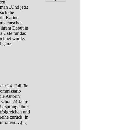
zen
man „Und jetzt
 sich die
erin Karine
em deutschen
 ihrem Debüt in
a Cafe für das
eichnet wurde.
i ganz
hr 24. Fall für
Commissario
die Autorin
 schon 74 Jahre
e Ursprünge ihrer
erfolgreichen und
eihe zurück. In
bütroman
…
[...]