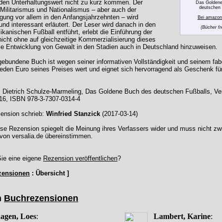
den Unterhaltungswert nicht zu kurz kommen. Der
Das Goldene
deutschen 
 Militarismus und Nationalismus – aber auch der
gung vor allem in den Anfangsjahrzehnten – wird
Bei amazon 
und interessant erläutert. Der Leser wird danach in den
(Bücher fr
kanischen Fußball entführt, erlebt die Einführung der
nicht ohne auf gleichzeitige Kommerzialisierung dieses
ie Entwicklung von Gewalt in den Stadien auch in Deutschland hinzuweisen.
gebundene Buch ist wegen seiner informativen Vollständigkeit und seinem fab
 jeden Euro seines Preises wert und eignet sich hervorragend als Geschenk fü
 Dietrich Schulze-Marmeling, Das Goldene Buch des deutschen Fußballs, Ver
16, ISBN 978-3-7307-0314-4
ension schrieb:
Winfried Stanzick
(2017-03-14)
se Rezension spiegelt die Meinung ihres Verfassers wider und muss nicht zw
von versalia.de übereinstimmen.
ie eine eigene
Rezension veröffentlichen
?
zensionen
: Übersicht ]
n
Buchrezensionen
agen, Loes
:
Lambert, Karine
: