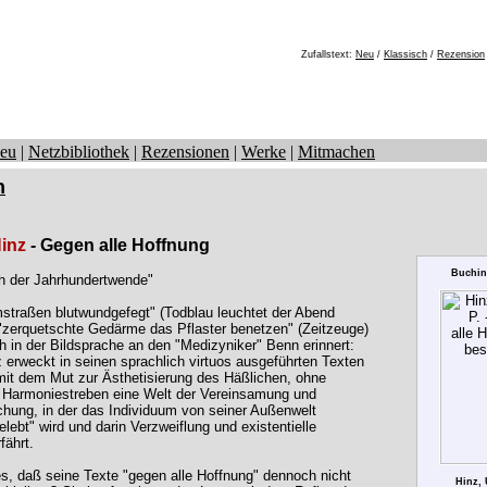
Zufallstext:
Neu
/
Klassisch
/
Rezension
eu
|
Netzbibliothek
|
Rezensionen
|
Werke
|
Mitmachen
n
Hinz
- Gegen alle Hoffnung
Buchin
h der Jahrhundertwende"
traßen blutwundgefegt" (Todblau leuchtet der Abend
"zerquetschte Gedärme das Pflaster benetzen" (Zeitzeuge)
h in der Bildsprache an den "Medizyniker" Benn erinnert:
z erweckt in seinen sprachlich virtuos ausgeführten Texten
mit dem Mut zur Ästhetisierung des Häßlichen, ohne
 Harmoniestreben eine Welt der Vereinsamung und
hung, in der das Individuum von seiner Außenwelt
lebt" wird und darin Verzweiflung und existentielle
fährt.
, daß seine Texte "gegen alle Hoffnung" dennoch nicht
Hinz, 