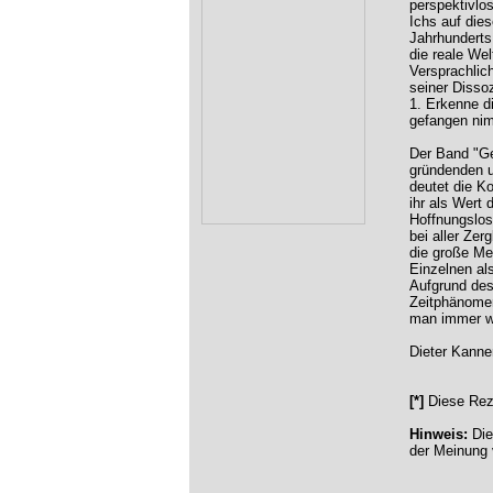
perspektivlo
Ichs auf die
Jahrhunderts
die reale We
Versprachlich
seiner Dissoz
1. Erkenne d
gefangen ni
Der Band "Ge
gründenden u
deutet die Ko
ihr als Wert
Hoffnungslos
bei aller Zer
die große Me
Einzelnen al
Aufgrund des
Zeitphänomen
man immer wi
Dieter Kanne
[*]
Diese Rez
Hinweis:
Die
der Meinung 