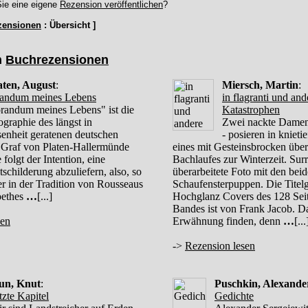
ie eine eigene
Rezension veröffentlichen
?
zensionen
: Übersicht ]
n
Buchrezensionen
aten, August
:
Miersch, Martin
:
ndum meines Lebens
in flagranti und and
andum meines Lebens" ist die
Katastrophen
graphie des längst in
Zwei nackte Damen 
enheit geratenen deutschen
- posieren in kniet
 Graf von Platen-Hallermünde
eines mit Gesteinsbrocken über
folgt der Intention, eine
Bachlaufes zur Winterzeit. Surr
tschilderung abzuliefern, also, so
überarbeitete Foto mit den bei
her in der Tradition von Rousseaus
Schaufensterpuppen. Die Titelg
oethes
…
[...]
Hochglanz Covers des 128 Sei
Bandes ist von Frank Jacob. Da
sen
Erwähnung finden, denn
…
[...
->
Rezension lesen
un, Knut
:
Puschkin, Alexande
tzte Kapitel
Gedichte