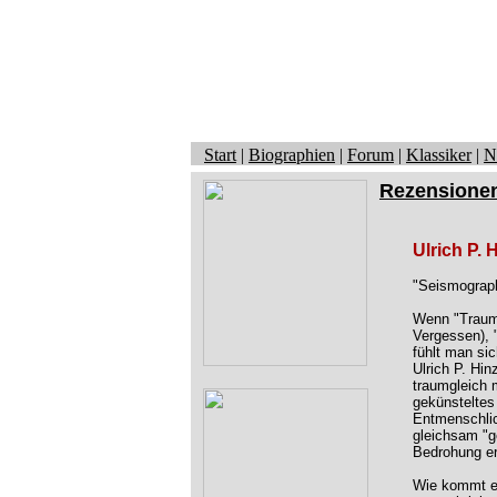
Start
|
Biographien
|
Forum
|
Klassiker
|
N
Rezensione
Ulrich P. 
"Seismograp
Wenn "Traums
Vergessen), 
fühlt man sic
Ulrich P. Hin
traumgleich 
gekünsteltes
Entmenschlic
gleichsam "ge
Bedrohung er
Wie kommt es