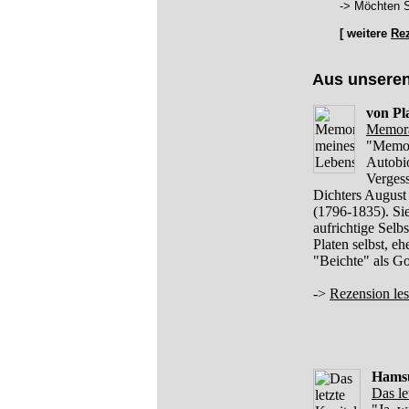
-> Möchten S
[ weitere
Re
Aus unsere
von Pl
Memora
"Memor
Autobio
Vergess
Dichters August
(1796-1835). Sie 
aufrichtige Selbs
Platen selbst, e
"Beichte" als G
->
Rezension le
Hams
Das le