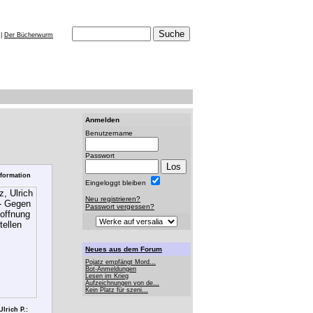
|
Der Bücherwurm
Anmelden
Benutzername
Passwort
formation
Eingeloggt bleiben
Neu registrieren?
Passwort vergessen?
Neues aus dem Forum
Pojatz empfängt Mord...
Bot-Anmeldungen
Lesen im Krieg
Aufzeichnungen von de...
Kein Platz für szeni...
Ulrich P.: