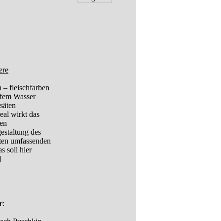
ere
– fleischfarben
iefem Wasser
säten
eal wirkt das
den
estaltung des
ten umfassenden
s soll hier
]
r
: