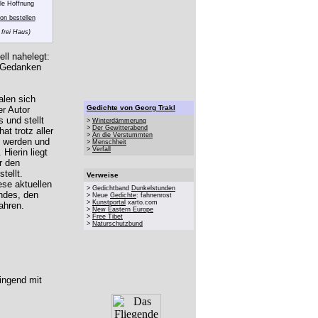
le Hoffnung
on bestellen
 frei Haus)
ell nahelegt:
e Gedanken
alen sich
Gedichte von Georg Trakl
r Autor
 und stellt
>
Winterdämmerung
>
Der Gewitterabend
t trotz aller
>
An die Verstummten
u werden und
>
Menschheit
>
Verfall
Hierin liegt
r den
tellt.
Verweise
ese aktuellen
> Gedichtband
Dunkelstunden
ndes, den
> Neue
Gedichte
: fahnenrost
>
Kunstportal
xarto.com
ahren.
>
New Eastern Europe
>
Free Tibet
>
Naturschutzbund
ingend mit