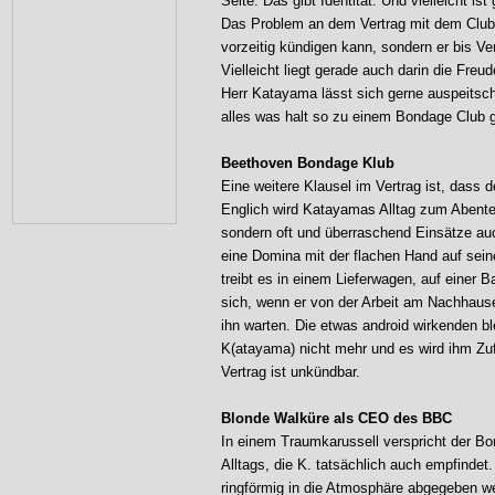
Seite. Das gibt Identität. Und vielleicht is
Das Problem an dem Vertrag mit dem Club 
vorzeitig kündigen kann, sondern er bis Ver
Vielleicht liegt gerade auch darin die Fre
Herr Katayama lässt sich gerne auspeitsc
alles was halt so zu einem Bondage Club g
Beethoven Bondage Klub
Eine weitere Klausel im Vertrag ist, dass
Englich wird Katayamas Alltag zum Abenteu
sondern oft und überraschend Einsätze auc
eine Domina mit der flachen Hand auf sei
treibt es in einem Lieferwagen, auf einer B
sich, wenn er von der Arbeit am Nachhause
ihn warten. Die etwas android wirkenden bl
K(atayama) nicht mehr und es wird ihm Zufa
Vertrag ist unkündbar.
Blonde Walküre als CEO des BBC
In einem Traumkarussell verspricht der Bo
Alltags, die K. tatsächlich auch empfindet
ringförmig in die Atmosphäre abgegeben w