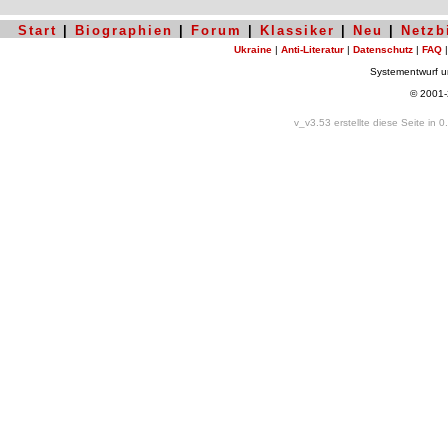
Start
|
Biographien
|
Forum
|
Klassiker
|
Neu
|
Netzb
Ukraine
|
Anti-Literatur
|
Datenschutz
|
FAQ
Systementwurf 
© 2001
v_v3.53 erstellte diese Seite in 