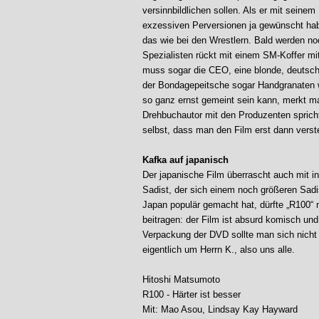
versinnbildlichen sollen. Als er mit seinem
exzessiven Perversionen ja gewünscht hab
das wie bei den Wrestlern. Bald werden n
Spezialisten rückt mit einem SM-Koffer mit
muss sogar die CEO, eine blonde, deutsch 
der Bondagepeitsche sogar Handgranaten w
so ganz ernst gemeint sein kann, merkt m
Drehbuchautor mit den Produzenten spricht
selbst, dass man den Film erst dann verst
Kafka auf japanisch
Der japanische Film überrascht auch mit i
Sadist, der sich einem noch größeren Sadi
Japan populär gemacht hat, dürfte „R100“
beitragen: der Film ist absurd komisch und 
Verpackung der DVD sollte man sich nicht i
eigentlich um Herrn K., also uns alle.
Hitoshi Matsumoto
R100 - Härter ist besser
Mit: Mao Asou, Lindsay Kay Hayward