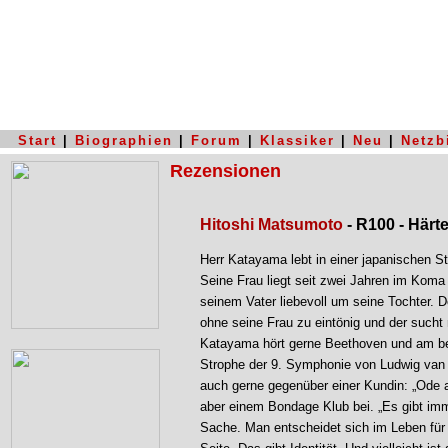
Start
|
Biographien
|
Forum
|
Klassiker
|
Neu
|
Netzb
Rezensionen
Hitoshi Matsumoto
- R100 - Härte
Herr Katayama lebt in einer japanischen S
Seine Frau liegt seit zwei Jahren im Koma
seinem Vater liebevoll um seine Tochter. D
ohne seine Frau zu eintönig und der such
Katayama hört gerne Beethoven und am bes
Strophe der 9. Symphonie von Ludwig van B
auch gerne gegenüber einer Kundin: „Ode an
aber einem Bondage Klub bei. „Es gibt imm
Sache. Man entscheidet sich im Leben für d