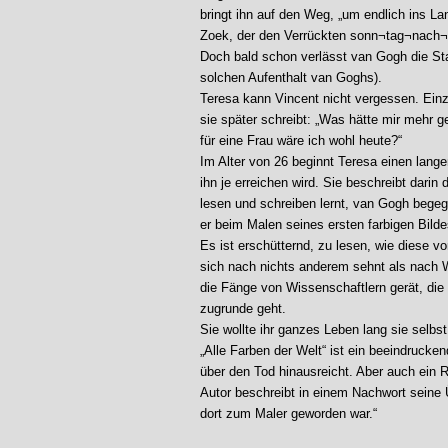
bringt ihn auf den Weg, „um endlich ins L
Zoek, der den Verrückten sonn¬tag¬nach¬mi
Doch bald schon verlässt van Gogh die Sta
solchen Aufenthalt van Goghs).
Teresa kann Vincent nicht vergessen. Einzi
sie später schreibt: „Was hätte mir mehr 
für eine Frau wäre ich wohl heute?“
Im Alter von 26 beginnt Teresa einen lang
ihn je erreichen wird. Sie beschreibt dari
lesen und schreiben lernt, van Gogh begegne
er beim Malen seines ersten farbigen Bildes
Es ist erschütternd, zu lesen, wie diese vo
sich nach nichts anderem sehnt als nach W
die Fänge von Wissenschaftlern gerät, di
zugrunde geht.
Sie wollte ihr ganzes Leben lang sie selbst
„Alle Farben der Welt“ ist ein beeindrucke
über den Tod hinausreicht. Aber auch ein 
Autor beschreibt in einem Nachwort sein
dort zum Maler geworden war.“