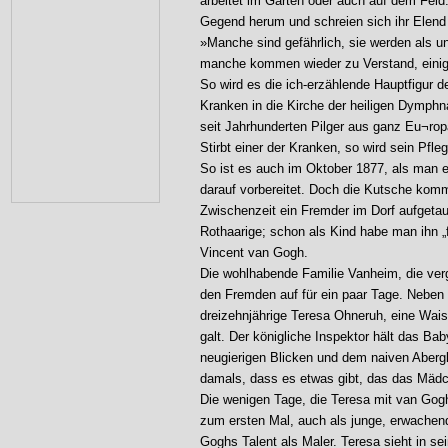
arbeitet im Garten oder auch auf dem Feld.
Gegend herum und schreien sich ihr Elend
»Manche sind gefährlich, sie werden als u
manche kommen wieder zu Verstand, einig
So wird es die ich-erzählende Hauptfigur 
Kranken in die Kirche der heiligen Dymphn
seit Jahrhunderten Pilger aus ganz Eu¬rop
Stirbt einer der Kranken, so wird sein Pfleg
So ist es auch im Oktober 1877, als man e
darauf vorbereitet. Doch die Kutsche kommt
Zwischenzeit ein Fremder im Dorf aufgetauch
Rothaarige; schon als Kind habe man ihn „f
Vincent van Gogh.
Die wohlhabende Familie Vanheim, die ver
den Fremden auf für ein paar Tage. Neben d
dreizehnjährige Teresa Ohneruh, eine Wais
galt. Der königliche Inspektor hält das Baby
neugierigen Blicken und dem naiven Abergl
damals, dass es etwas gibt, das das Mäd
Die wenigen Tage, die Teresa mit van Gogh 
zum ersten Mal, auch als junge, erwachend
Goghs Talent als Maler. Teresa sieht in sei