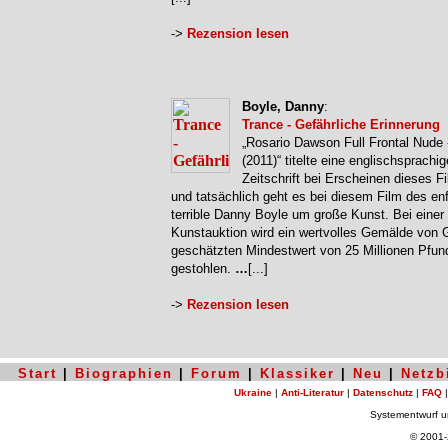
->
Rezension lesen
Boyle, Danny
:
Trance - Gefährliche Erinnerung
„Rosario Dawson Full Frontal Nude 
(2011)“ titelte eine englischsprachig
Zeitschrift bei Erscheinen dieses F
und tatsächlich geht es bei diesem Film des en
terrible Danny Boyle um große Kunst. Bei einer
Kunstauktion wird ein wertvolles Gemälde von 
geschätzten Mindestwert von 25 Millionen Pfun
gestohlen.
…
[...]
->
Rezension lesen
Start
|
Biographien
|
Forum
|
Klassiker
|
Neu
|
Netzb
Ukraine
|
Anti-Literatur
|
Datenschutz
|
FAQ
Systementwurf 
© 2001