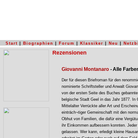
Start
|
Biographien
|
Forum
|
Klassiker
|
Neu
|
Netzb
Rezensionen
Giovanni Montanaro
- Alle Farbe
Der für diesen Briefroman für den renommi
nominierte Schriftsteller und Anwalt Giova
von der ersten Seite des Buches gebannten
belgische Stadt Geel in das Jahr 1877. In
Mittelalter Verrückte aller Art und Erschein
einträch¬tiger Gemeinschaft mit den norma
Obhut von Familien, die dafür eine Vergüt
ihr Einkommen aufbessern konnten. Jeder
gelassen. Wer kann, erledigt kleine Hausarb