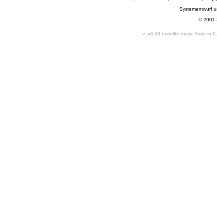
Systementwurf 
© 2001
v_v3.53 erstellte diese Seite in 