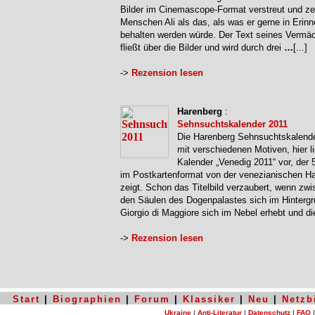
Bilder im Cinemascope-Format verstreut und ze
Menschen Ali als das, als was er gerne in Erin
behalten werden würde. Der Text seines Vermä
fließt über die Bilder und wird durch drei
…
[...]
->
Rezension lesen
Harenberg
:
Sehnsuchtskalender 2011
Die Harenberg Sehnsuchtskalende
mit verschiedenen Motiven, hier li
Kalender „Venedig 2011“ vor, der 5
im Postkartenformat von der venezianischen Ha
zeigt. Schon das Titelbild verzaubert, wenn zw
den Säulen des Dogenpalastes sich im Hinterg
Giorgio di Maggiore sich im Nebel erhebt und d
->
Rezension lesen
Start
|
Biographien
|
Forum
|
Klassiker
|
Neu
|
Netzb
Ukraine
|
Anti-Literatur
|
Datenschutz
|
FAQ