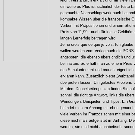
leicht verständlich erklärt und mit vielen Be
ein weiteres Plus ist sicherlich der feste E
gebrauchte Nachschlagewerk auch besonder
kompakte Wissen über die französische Gr
Verben mit Präpositionen und einem Stichw
Preis von 11,99.- auch für kleine Geldbörs
langen Lernerfolg beitragen wird.
Je ne crois que ce que je vois. Ich glaube
wollen werden vom Verlag auch die PONS V
angeboten, die ebenso übersichtlich und u
beinhalten. So erhält man zu einem Preis v
den Schulunterricht und braucht eigentlich
erklären kann. Zusätzlich bietet „Verbtabe
überprüfen lassen. Ein gelöstes Problem: 
Mit dem Doppelseitenprinzip finden Sie au
schnell die richtige Antwort, links die über
Wendungen, Beispielen und Tipps. Ein Gra
befindet sich im Anhang mit eben genannt
viele Verben im Französischen mit einer b
diese nochmals aufgelistet im Anhang. Di
werden, sie sind nicht alphabetisch, sond