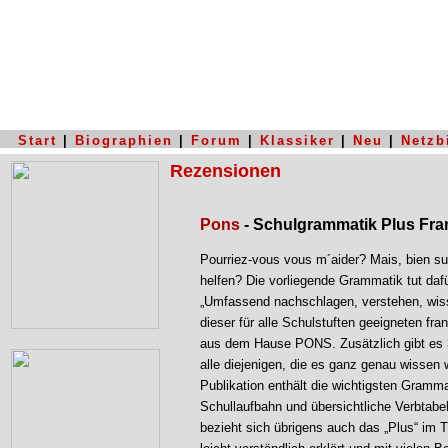
Start
|
Biographien
|
Forum
|
Klassiker
|
Neu
|
Netzb
Rezensionen
Pons
- Schulgrammatik Plus Fra
Pourriez-vous vous m´aider? Mais, bien sur
helfen? Die vorliegende Grammatik tut dafü
„Umfassend nachschlagen, verstehen, wisse
dieser für alle Schulstuften geeigneten f
aus dem Hause PONS. Zusätzlich gibt es 3
alle diejenigen, die es ganz genau wissen 
Publikation enthält die wichtigsten Gramma
Schullaufbahn und übersichtliche Verbtabel
bezieht sich übrigens auch das „Plus“ im T