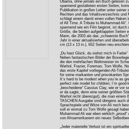
Obama, ohne jemals ein Buch gelesen z
spannend gestalteten ersten Seiten, komm
Publikation in großen Letter unter seiner 
Rechten und das Inhaltsverzeichnis und
schlägt einem damit einen vollen Haken i
of All Time. A Tribute to Muhammad Ali“.
spannend wie ein Film beginnt, ist durch
Größe, die beiden aufgeklappten Seiten
Mann, die 2003 als das „schwerste Buch“
Jahr in einer aktualisierten und überarbe
cm (13 x 13 in.), 652 Seiten neu erschien
„Du hast Glück, du siehst mich in Farbe“
Neben fantastischen Bilder der Boxerlege
die den mehrfachen Weltmeister im Schw
Warhol, Frazier, Foreman, Tom Wolfe, Nor
das erste Kapitel vorliegenden Ali-Tribu
für seine markanten und provokanten Spr
It`s hard to be modest when you`re as g
perfect role model for children; I`m good-
„bescheidene“ Cassius Clay, wie er vor s
er da sagte, denn eine seiner größten Stä
Warhol nicht überezgut), die man einem B
TASCHEN Ausgabe sind übrigens auch die 
Sprachspiele und Witze von Ali noch bess
soll er einmal zu Tom Wolfe gesagt haben
Muhammad Ali war eben wirklich „proud“ 
von Afroamerikanern ein neues Selbstbewu
„Jeder materielle Verlust ist ein spirituell