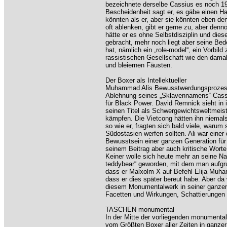
bezeichnete derselbe Cassius es noch 19
Bescheidenheit sagt er, es gäbe einen H
könnten als er, aber sie könnten eben d
oft ablenken, gibt er gerne zu, aber denn
hätte er es ohne Selbstdisziplin und dies
gebracht, mehr noch liegt aber seine Bed
hat, nämlich ein „role-model“, ein Vorbil
rassistischen Gesellschaft wie den dama
und bleiernen Fäusten.
Der Boxer als Intellektueller
Muhammad Alis Bewusstwerdungsprozess
Ablehnung seines „Sklavennamens“ Cassiu
für Black Power. David Remnick sieht in i
seinen Titel als Schwergewichtsweltmeis
kämpfen. Die Vietcong hätten ihn niemal
so wie er, fragten sich bald viele, waru
Südostasien werfen sollten. Ali war eine
Bewusstsein einer ganzen Generation für 
seinem Beitrag aber auch kritische Worte
Keiner wolle sich heute mehr an seine Na
teddybear“ geworden, mit dem man aufgru
dass er Malxolm X auf Befehl Elija Muham
dass er dies später bereut habe. Aber da
diesem Monumentalwerk in seiner ganzen 
Facetten und Wirkungen, Schattierungen 
TASCHEN monumental
In der Mitte der vorliegenden monumental
vom Größten Boxer aller Zeiten in ganzer 