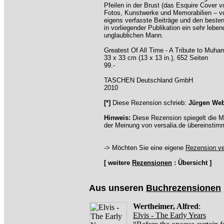
Pfeilen in der Brust (das Esquire Cover 
Fotos, Kunstwerke und Memorabilien – vo
eigens verfasste Beiträge und den besten 
in vorliegender Publikation ein sehr leb
unglaublichen Mann.
Greatest Of All Time - A Tribute to Muha
33 x 33 cm (13 x 13 in.), 652 Seiten
99.-
TASCHEN Deutschland GmbH
2010
[*]
Diese Rezension schrieb:
Jürgen We
Hinweis:
Diese Rezension spiegelt die M
der Meinung von versalia.de übereinstim
-> Möchten Sie eine eigene
Rezension ve
[ weitere
Rezensionen
: Übersicht ]
Aus unseren
Buchrezensionen
Wertheimer, Alfred
:
Elvis - The Early Years