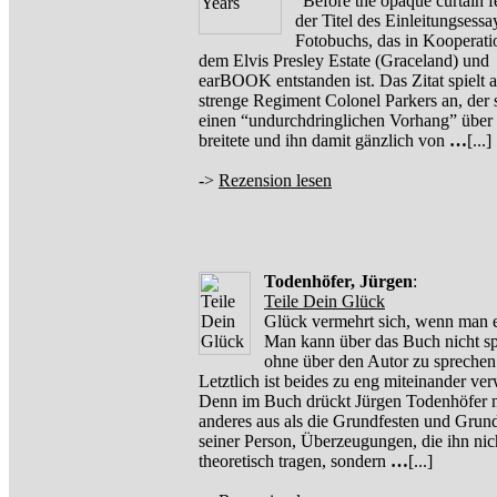
“Before the opaque curtain fe
der Titel des Einleitungsessa
Fotobuchs, das in Kooperati
dem Elvis Presley Estate (Graceland) und
earBOOK entstanden ist. Das Zitat spielt a
strenge Regiment Colonel Parkers an, der 
einen “undurchdringlichen Vorhang” über 
breitete und ihn damit gänzlich von
…
[...]
->
Rezension lesen
Todenhöfer, Jürgen
:
Teile Dein Glück
Glück vermehrt sich, wenn man es
Man kann über das Buch nicht s
ohne über den Autor zu sprechen
Letztlich ist beides zu eng miteinander ve
Denn im Buch drückt Jürgen Todenhöfer n
anderes aus als die Grundfesten und Grun
seiner Person, Überzeugungen, die ihn nic
theoretisch tragen, sondern
…
[...]