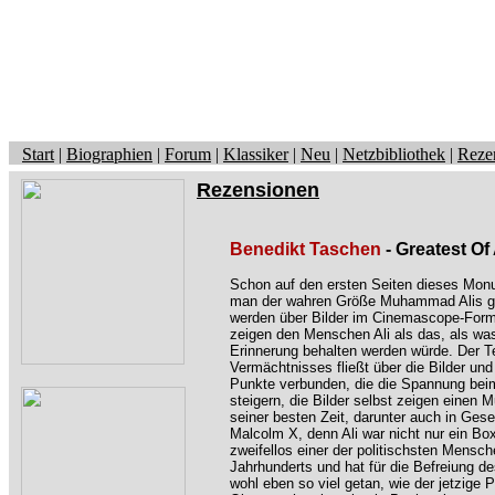
Start
|
Biographien
|
Forum
|
Klassiker
|
Neu
|
Netzbibliothek
|
Reze
Rezensionen
Benedikt Taschen
- Greatest Of
Schon auf den ersten Seiten dieses Mon
man der wahren Größe Muhammad Alis ge
werden über Bilder im Cinemascope-Form
zeigen den Menschen Ali als das, als was
Erinnerung behalten werden würde. Der T
Vermächtnisses fließt über die Bilder und
Punkte verbunden, die die Spannung beim
steigern, die Bilder selbst zeigen einen
seiner besten Zeit, darunter auch in Gese
Malcolm X, denn Ali war nicht nur ein Bo
zweifellos einer der politischsten Mensc
Jahrhunderts und hat für die Befreiung 
wohl eben so viel getan, wie der jetzige 