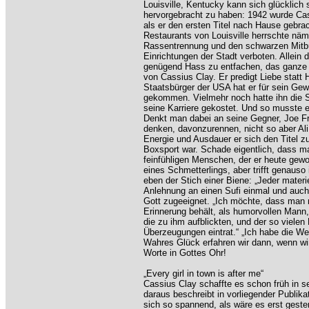
Louisville, Kentucky kann sich glücklich
hervorgebracht zu haben: 1942 wurde Cass
als er den ersten Titel nach Hause gebrac
Restaurants von Louisville herrschte näml
Rassentrennung und den schwarzen Mitbürg
Einrichtungen der Stadt verboten. Allei
genügend Hass zu entfachen, das ganze L
von Cassius Clay. Er predigt Liebe statt
Staatsbürger der USA hat er für sein Gew
gekommen. Vielmehr noch hatte ihn die 
seine Karriere gekostet. Und so musste e
Denkt man dabei an seine Gegner, Joe Fr
denken, davonzurennen, nicht so aber Ali: 
Energie und Ausdauer er sich den Titel zur
Boxsport war. Schade eigentlich, dass 
feinfühligen Menschen, der er heute gewo
eines Schmetterlings, aber trifft genauso
eben der Stich einer Biene: „Jeder materiel
Anlehnung an einen Sufi einmal und auch
Gott zugeeignet. „Ich möchte, dass man 
Erinnerung behält, als humorvollen Mann, 
die zu ihm aufblickten, und der so vielen
Überzeugungen eintrat.“ „Ich habe die Wel
Wahres Glück erfahren wir dann, wenn wi
Worte in Gottes Ohr!
„Every girl in town is after me“
Cassius Clay schaffte es schon früh in 
daraus beschreibt in vorliegender Publik
sich so spannend, als wäre es erst geste