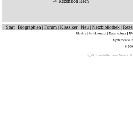
->
Rezension lesen
Start
|
Biographien
|
Forum
|
Klassiker
|
Neu
|
Netzbibliothek
|
Reze
Ukraine
|
Anti-Literatur
|
Datenschutz
|
FA
Systementwur
© 200
v_v3.53 erstellte diese Seite in 