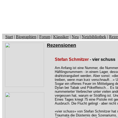
Start
|
Biographien
|
Forum
|
Klassiker
|
Neu
|
Netzbibliothek
|
Reze
Rezensionen
Stefan Schmitzer
- vier schuss
Am Anfang ist eine Nummer, die Nummer 
Häftlingsnummern - in einem Lager, dess
drahtstranguliert werden. Aber sonst: «die
treiben, wenn man kurz verschnauft…» Und
Sogar ein offenes Feuer im Mitttelgang 
Dylan bei Tabak und Pökelfleisch… Es lä
nummerierter Verbrecher unter vielen a
vergessen hat, warum er Sträfling ist. Un
Eines Tages kriegt 75 eine Pistole mit g
Ausbruch. Die Flucht gelingt - aber nicht 
«vier schuss» von Stefan Schmitzer hat
Traumata die Düsternis des Szenariums, 