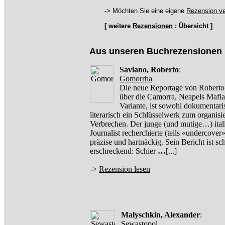
-> Möchten Sie eine eigene
Rezension ve
[ weitere
Rezensionen
: Übersicht ]
Aus unseren
Buchrezensionen
Saviano, Roberto
:
Gomorrha
Die neue Reportage von Roberto
über die Camorra, Neapels Mafia
Variante, ist sowohl dokumentari
literarisch ein Schlüsselwerk zum organisi
Verbrechen. Der junge (und mutige…) ital
Journalist recherchierte (teils «undercover»
präzise und hartnäckig. Sein Bericht ist sch
erschreckend: Schier
…
[...]
->
Rezension lesen
Malyschkin, Alexander
:
Sewastopol