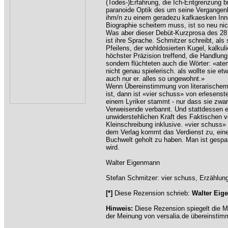
(Todes-)Erfahrung, die Ich-Entgrenzung b
paranoide Optik des um seine Vergangen
ihm/n zu einem geradezu kafkaesken Inne
Biographie scheitern muss, ist so neu nic
Was aber dieser Debüt-Kurzprosa des 28
ist ihre Sprache. Schmitzer schreibt, al
Pfeilens, der wohldosierten Kugel, kalkul
höchster Präzision treffend, die Handlung
sondern flüchteten auch die Wörter: «atem,
nicht genau spielerisch. als wollte sie et
auch nur er. alles so ungewohnt.»
Wenn Übereinstimmung von literarischem
ist, dann ist «vier schuss» von erlesenst
einem Lyriker stammt - nur dass sie zwar ho
Verweisende verbannt. Und stattdessen ei
unwiderstehlichen Kraft des Faktischen 
Kleinschreibung inklusive. «vier schuss»
dem Verlag kommt das Verdienst zu, einen
Buchwelt geholt zu haben. Man ist gespa
wird.
Walter Eigenmann
Stefan Schmitzer: vier schuss, Erzählu
[*]
Diese Rezension schrieb:
Walter Ei
Hinweis:
Diese Rezension spiegelt die M
der Meinung von versalia.de übereinstim