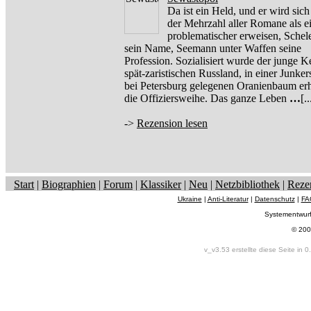
Da ist ein Held, und er wird sich
der Mehrzahl aller Romane als e
problematischer erweisen, Sche
sein Name, Seemann unter Waffen seine
Profession. Sozialisiert wurde der junge K
spät-zaristischen Russland, in einer Junke
bei Petersburg gelegenen Oranienbaum erhi
die Offiziersweihe. Das ganze Leben
…
[..
->
Rezension lesen
Start
|
Biographien
|
Forum
|
Klassiker
|
Neu
|
Netzbibliothek
|
Reze
Ukraine
|
Anti-Literatur
|
Datenschutz
|
FA
Systementwur
© 200
v_v3.53 erstellte diese Seite in 