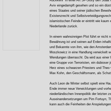
Rückkehr“ in einer Art SF-Story den Staat 
Aviv eingedampft gesehen und so ein düste
eines Staates und seiner jüdischen Bewoh
Existenzrecht und Selbstverteidigungsrec
islamistischen Feinde er eintritt wie kaum
Niederlande zurück.
In einem wahnsinnigen Plot führt er nicht
Bewährung ist und seinen auf Erden inhaf
und Bekannte von ihm, wie den Amsterda
Moszkowicz in eine Handlung verwickelt we
Wendungen überrascht. Da wird aus einer
eine Gruppe von Terroristen, ein dubiose
Herz eines schwarzen Priesters und Theo
Max Kohn, den Geschäftsmann, als Schutz
Auch Leon de Winter selbst spielt eine Ha
Ende immer neue Verwicklungen und vorhe
niederländischen Innenpolitik der letzten 
Auseinandersetzungen um Pim Fortuyn, The
kann auch die Feinheiten der Anspielungen