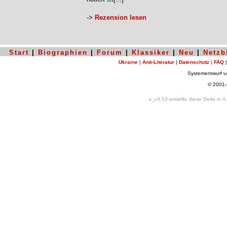
->
Rezension lesen
Start
|
Biographien
|
Forum
|
Klassiker
|
Neu
|
Netzb
Ukraine
|
Anti-Literatur
|
Datenschutz
|
FAQ
Systementwurf 
© 2001
v_v3.53 erstellte diese Seite in 