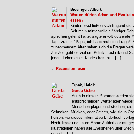
Biesinger, Albert
:
Warum dürfen Adam und Eva kein
essen?
Kinder erschließen sich fragend die 
Seit mein mittlerweile elfjähriger Soh
sprechen gelernt hatte, sagte er -oft dutzende 
Tag - zu mir: "Papa, ich habe mal eine Frage!" 
zunehmendem Alter haben sich die Fragen verä
Zur Zeit geht es viel um Politik, Technik und Sc
jedem Leben eines Kindes kommt
…
[...]
->
Rezension lesen
Trpak, Heidi
:
Gerda Gelse
Auch in diesem Sommer werden sie
entsprechenden Wetterlagen wieder
Menschen plagen und stechen, die
Schnaken, Mücken, oder Gelsen, wie sie in Öst
heißen, wo dieses informative Bilderbuch verleg
Heidi Trpak und Laura Momo Aufderhaar mit ge
Illustrationen haben alle „Weisheiten über Ste
notiert
…
[...]