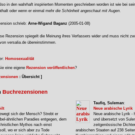
 also in den wahrhaft inspirierten Momenten geschrieben worden ist wie bei se
thalt oder wenn er einmal mehr
die Schönheit angeschaut mit Augen
.
ension schrieb:
Arne-Wigand Baganz
(2005-01-08)
se Rezension spiegelt die Meinung ihres Verfassers wider und muss nicht zw
von versalia.de übereinstimmen.
er:
Homosexualität
ie eine eigene
Rezension veröffentlichen
?
zensionen
: Übersicht ]
n
Buchrezensionen
Taufiq, Suleman
:
ilt
Neue arabische Lyrik
ewegt sich der Mensch? Strebt er
Neue arabische Lyrik -
ibel-ähnlichen Paradies entgegen, dem
und übersetzt von Sule
hristlichen Mythos nach einst
zeitgenössische Dichte
soll, wo er sich aber zu Tode
arabischen Staaten auf 238 Seiten