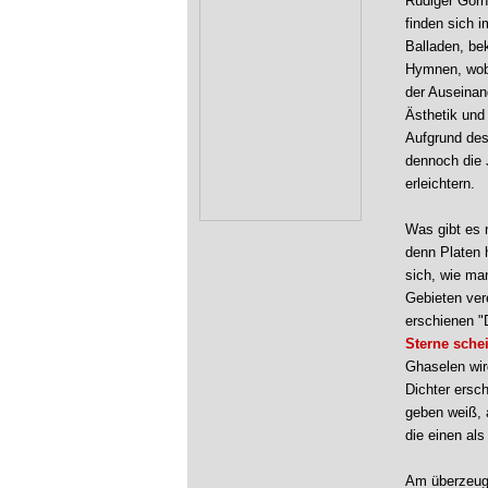
Rüdiger Görn
finden sich 
Balladen, be
Hymnen, wobe
der Auseinand
Ästhetik und 
Aufgrund des
dennoch die 
erleichtern.
Was gibt es n
denn Platen 
sich, wie ma
Gebieten ver
erschienen "
Sterne schei
Ghaselen wird
Dichter ersch
geben weiß, a
die einen al
Am überzeuge