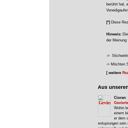
berührt hat,
Venedigaufen
[*]
Diese Rez
Hinweis:
Die
der Meinung 
-> Stichwört
-> Möchten S
[ weitere
Re
Aus unsere
Cioran
:
Gevierte
Wohin b
einem b
er dem c
entsprungen sein 