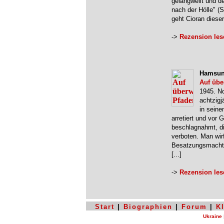
gelangweilt und d
nach der Hölle" (S
geht Cioran diese
->
Rezension les
Hamsun
Auf üb
1945. No
achtzigj
in seine
arretiert und vor 
beschlagnahmt, di
verboten. Man wir
Besatzungsmacht 
[...]
->
Rezension les
Start
|
Biographien
|
Forum
|
K
Ukraine