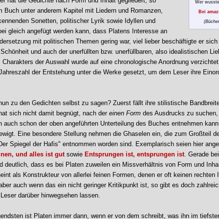
er hat die Gedichte nach Form und Inhalt gegliedert, so
Wer wusste
im Buch unter anderem Kapitel mit Liedern und Romanzen,
Bei amaz
kennenden Sonetten, politischer Lyrik sowie Idyllen und
(Bücher
i gleich angefügt werden kann, dass Platens Interesse an
ersetzung mit politischen Themen gering war, viel lieber beschäftigte er sich
Schönheit und auch der unerfüllten bzw. unerfüllbaren, also idealistischen Lie
 Charakters der Auswahl wurde auf eine chronologische Anordnung verzichtet
Jahreszahl der Entstehung unter die Werke gesetzt, um dem Leser ihre Eino
un zu den Gedichten selbst zu sagen? Zuerst fällt ihre stilistische Bandbreit
hat sich nicht damit begnügt, nach der
einen Form
des Ausdrucks zu suchen, 
n auch schon der oben angeführten Unterteilung des Buches entnehmen kann,
ewigt. Eine besondere Stellung nehmen die Ghaselen ein, die zum Großteil 
Der Spiegel der Hafis" entnommen worden sind. Exemplarisch seien hier ange
nen, und alles ist gut
sowie
Entsprungen ist, entsprungen ist
. Gerade be
 deutlich, dass es bei Platen zuweilen ein Missverhältnis von Form und Inhal
eint als Konstrukteur von allerlei feinen Formen, denen er oft keinen rechten 
ber auch wenn das ein nicht geringer Kritikpunkt ist, so gibt es doch zahlrei
s Leser darüber hinwegsehen lassen.
ndsten ist Platen immer dann, wenn er von dem schreibt, was ihn im tiefste