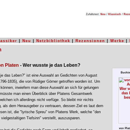
Zufallstext:
Neu
/
Klassisch
/
Reze
lassiker
|
Neu
|
Netzbibliothek
|
Rezensionen
|
Werke
|
n
on Platen
- Wer wusste je das Leben?
Buchin
je das Leben?" ist eine Auswahl an Gedichten von August
1796-1835), die von Rüdiger Görner getroffen worden ist. Um
u können, inwiefern man diese Auswahl an sich für gelungen
 müsste man einen Überblick über Platens Gesamtwerk
elchen ich allerdings nicht verfüge. So bleibt mir nichts
g, als dem Herausgeber zu vertrauen, dessen Ziel es laut dem
sen ist, die "lyrische Spreu" von Platens Werk, welche "den
 vielgestaltigen Tiefsinn" verstellt, auszusparen.
von Plat