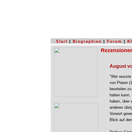
Start
|
Biographien
|
Forum
|
K
Rezensione
August v
"Wer wusste 
von Platen (
beurteilen z
halten kann,
haben, über w
anderes übri
Vorwort gewe
Blick auf den