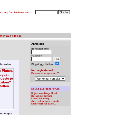
nsion
|
Der Bücherwurm
Mitmachen
Anmelden
Benutzername
Passwort
formation
Eingeloggt bleiben
Neu registrieren?
Passwort vergessen?
Neues aus dem Forum
Pojatz empfängt Mord...
Bot-Anmeldungen
Lesen im Krieg
Aufzeichnungen von de...
Kein Platz für szeni...
en, August: