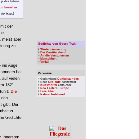
 je das Leben?
on bestellen
 frei Haus)
 mit der
be.
, meist aber
Gedichte von Georg Trakl
rdnung zu
>
Winterdämmerung
>
Der Gewitterabend
>
An die Verstummten
>
Menschheit
>
Verfall
e ins Auge,
sondern hat
Verweise
 auf vielen
> Gedichtband
Dunkelstunden
> Neue
Gedichte
: fahnenrost
dem 1821
>
Kunstportal
xarto.com
>
New Eastern Europe
führt:
Die
>
Free Tibet
>
Naturschutzbund
i den
t gibt. Der
Inhalt zu
che Gedichte,
n Innersten