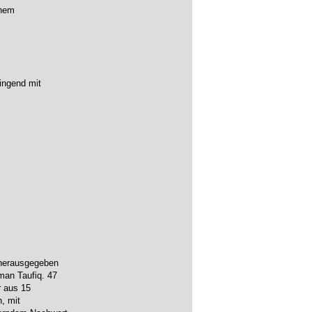
inem
ingend mit
 herausgegeben
man Taufiq. 47
r aus 15
, mit