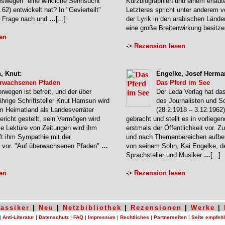
eswegen "eine wirkliche Sehnsucht
Kurzbiographien und einem erläu
.62) entwickelt hat? In "Gevierteilt"
Letzteres spricht unter anderem v
r Frage nach und
…
[...]
der Lyrik in den arabischen Länder
eine große Breitenwirkung besitz
en
->
Rezension lesen
, Knut
:
Engelke, Josef Herm
erwachsenen Pfaden
Das Pferd im See
rwegen ist befreit, und der über
Der Leda Verlag hat das
ährige Schriftsteller Knut Hamsun wird
des Journalisten und Sch
m Heimatland als Landesverräter
(28.2.1918 – 3.12.1962
Gericht gestellt, sein Vermögen wird
gebracht und stellt es in vorliege
e Lektüre von Zeitungen wird ihm
erstmals der Öffentlichkeit vor. 
ft ihm Sympathie mit der
und nach Themenbereichen aufber
vor. "Auf überwachsenen Pfaden"
…
von seinem Sohn, Kai Engelke, d
Sprachsteller und Musiker
…
[...]
en
->
Rezension lesen
lassiker
|
Neu
|
Netzbibliothek
|
Rezensionen
|
Werke
|
|
Anti-Literatur
|
Datenschutz
|
FAQ
|
Impressum
|
Rechtliches
|
Partnerseiten
|
Seite empfeh