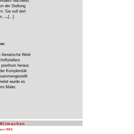
terndem Nachwort.
on der Stellung
n. Sie soll dort
en,
…
[...]
ann
:
 literarische Werk
riftstellers
) posthum heraus
nder Komplexität
Zusammengestellt
eitet wurde es
em Maler,
Mitmachen
len
|
RSS