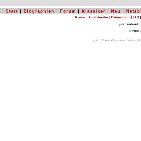
Start
|
Biographien
|
Forum
|
Klassiker
|
Neu
|
Netzb
Ukraine
|
Anti-Literatur
|
Datenschutz
|
FAQ
Systementwurf 
© 2001
v_v3.53 erstellte diese Seite in 