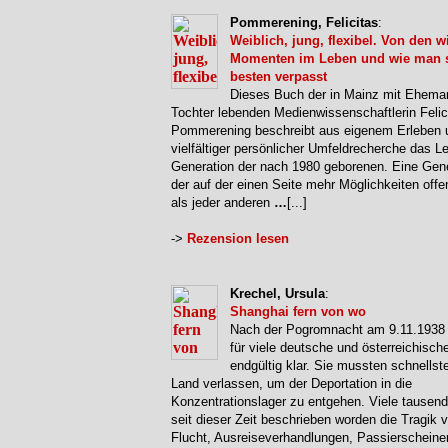
Pommerening, Felicitas
:
Weiblich, jung, flexibel. Von den w
Momenten im Leben und wie man 
besten verpasst
Dieses Buch der in Mainz mit Ehema
Tochter lebenden Medienwissenschaftlerin Felic
Pommerening beschreibt aus eigenem Erleben 
vielfältiger persönlicher Umfeldrecherche das L
Generation der nach 1980 geborenen. Eine Gene
der auf der einen Seite mehr Möglichkeiten offe
als jeder anderen
…
[...]
->
Rezension lesen
Krechel, Ursula
:
Shanghai fern von wo
Nach der Pogromnacht am 9.11.1938
für viele deutsche und österreichisch
endgültig klar. Sie mussten schnellst
Land verlassen, um der Deportation in die
Konzentrationslager zu entgehen. Viele tausend
seit dieser Zeit beschrieben worden die Tragik 
Flucht, Ausreiseverhandlungen, Passierschein