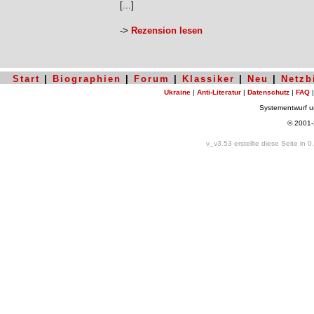
[...]
->
Rezension lesen
Start
|
Biographien
|
Forum
|
Klassiker
|
Neu
|
Netzb
Ukraine
|
Anti-Literatur
|
Datenschutz
|
FAQ
Systementwurf 
© 2001
v_v3.53 erstellte diese Seite in 