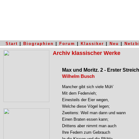
Start
|
Biographien
|
Forum
|
Klassiker
|
Neu
|
Netzb
Archiv klassischer Werke
Max und Moritz. 2 - Erster Streic
Wilhelm Busch
Mancher gibt sich viele Müh'

Mit dem Federvieh;

Einesteils der Eier wegen,

Welche diese Vögel legen;

Zweitens: Weil man dann und wann

Einen Braten essen kann;

Drittens aber nimmt man auch

Ihre Federn zum Gebrauch

In die Kissen und die Pfühle,
