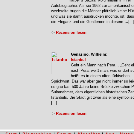
Harper`s Bazaar Kolumnistin in ihrer
Autobiographie. Als sie 1962 zur amerikanisch
wechselte trugen die Männer plötzlich keine Hü
und was sie damit ausdrücken möchte, ist, das
die Eleganz und die Gentlemen in diesem
…
[...
->
Rezension lesen
Genazino, Wilhelm
:
Istanbul
Geht ein Mann nach Pera… „Geht e
nach Pera, weiß man, was er dort su
heißt es in einem alten türkischen
Sprichwort. Das war aber gar nicht immer so lei
es gab fast 500 Jahre keine Brücke zwischen P
Sultanahmet, dem eigentlichen historischen Ze
Istanbuls. Die Stadt gilt zwar als eine symboli
[...]
->
Rezension lesen