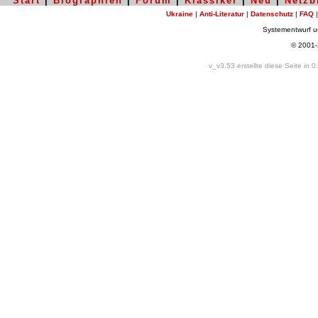
Start
|
Biographien
|
Forum
|
Klassiker
|
Neu
|
Netzb
Ukraine
|
Anti-Literatur
|
Datenschutz
|
FAQ
Systementwurf 
© 2001
v_v3.53 erstellte diese Seite in 