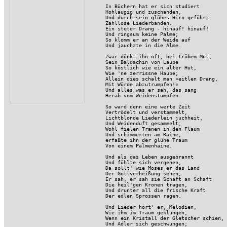
In Büchern hat er sich studiert

Hohläugig und zuschanden,

Und durch sein glühes Hirn geführt

Zahllose Liederbanden.

Ein steter Drang - hinauf! hinauf!

Und ringsum keine Palme;

So klomm er an der Weide auf

Und jauchzte in die Alme.

Zwar dünkt ihn oft, bei trübem Mut,

Sein Baldachin von Laube

So köstlich wie ein alter Hut,

Wie 'ne zerrissne Haube;

Allein dies schalt man »eitlen Drang,

Mit Würde abzutrumpfen!«

Und alles was er sah, das sang

Herab vom Weidenstumpfen.

So ward denn eine werte Zeit

Vertrödelt und verstammelt,

Lichtblonde Liederlein juchheit,

Und Weidenduft gesammelt;

Wohl fielen Tränen in den Flaum

Und schimmerten am Raine,

erfaßte ihn der glühe Traum

Von einem Palmenhaine.

Und als das Leben ausgebrannt

Und fühlte sich vergehen,

Da sollt' wie Moses er das Land

Der Gottverheißung sehen;

Er sah, er sah sie Schaft an Schaft

Die heil'gen Kronen tragen,

Und drunter all die frische Kraft

Der edlen Sprossen ragen.

Und Lieder hört' er, Melodien,

Wie ihm im Traum geklungen,

Wenn ein Kristall der Gletscher schien,

Und Adler sich geschwungen;
