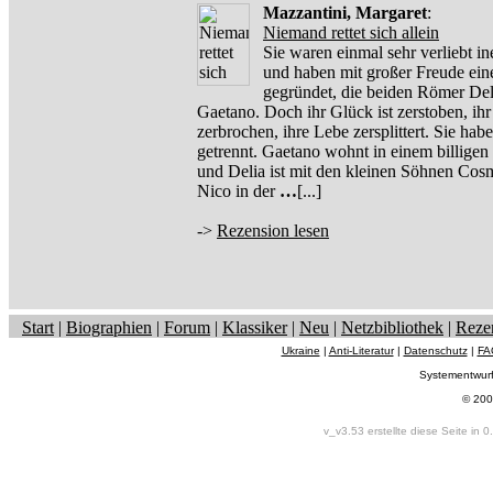
Mazzantini, Margaret
:
Niemand rettet sich allein
Sie waren einmal sehr verliebt i
und haben mit großer Freude ein
gegründet, die beiden Römer Del
Gaetano. Doch ihr Glück ist zerstoben, ih
zerbrochen, ihre Lebe zersplittert. Sie hab
getrennt. Gaetano wohnt in einem billigen
und Delia ist mit den kleinen Söhnen Co
Nico in der
…
[...]
->
Rezension lesen
Start
|
Biographien
|
Forum
|
Klassiker
|
Neu
|
Netzbibliothek
|
Reze
Ukraine
|
Anti-Literatur
|
Datenschutz
|
FA
Systementwur
© 200
v_v3.53 erstellte diese Seite in 