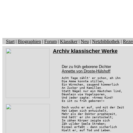
Start
|
Biographien
|
Forum
|
Klassiker
|
Neu
|
Netzbibliothek
|
Reze
Archiv klassischer Werke
Der zu früh geborene Dichter
Annette von Droste-Hülshoff
Acht Tage zählt' er schon, eh ihn

Die Amme konnte stillen,

Ein Würmchen, saugend kümmerlich

An Zucker und Kamillen.

Statt Nägel nur ein Häutchen lind,

Däumlein wie Vogelsporen,

Und jeder sagte: »Armes Kind!

Es ist zu früh geboren!«

Doch wuchs er auf, und mit der Zeit

Hat Leben sich entwickelt,

Mehr als der Doktor prophezeit,

Und hätt' er ihn zerstückelt;

Im zähen Körper zeigte sich

Zäh wilder Seele Streben;

Einmal erfaßt - dann sicherlich

Hielt er, auf Tod und Leben.
