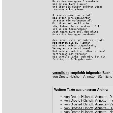
Durch das smaragdne Riesenlaub

Sah er die Lyra blinken,

Und über sie gleich goldnem Staub

Levantes Äther sinken.

O, wie zusammen da im Fall

Die alten Töne schwirrten,

Im Busen die Gefangnen all

Mit ihren Ketten klirrten!

»Ha, Leben, Jahre! und mein Sitz

Ist in den Säulenwänden,

Auch meine Lyra soll den Blitz

Durch die Smaragden senden!«

Ach, arme Frist, an solchem Schaft

Mit mattem Fuß zu klimmen,

Die Sehne seiner Jugendkraft,

Vermag er sie zu stimmen?

Und bald erseufzt er: »Hin ist hin!

Vertrödelt ist verloren!

Die Scholle winkt, weh mir, ich bin

Zu früh, zu früh geboren!«
versalia.de
empfiehlt folgendes Buch:
von Droste-Hülshoff, Annette -
Sämtliche
Weitere Texte aus unserem Archiv:
von Droste-Hülshoff, Annette - D
von Droste-Hülshoff, Annette - In
von Droste-Hülshoff, Annette - V
von Droste-Hülshoff, Annette - D
von Droste-Hülshoff, Annette - N