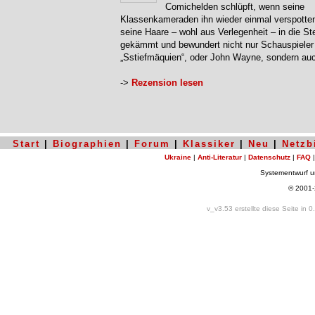
Comichelden schlüpft, wenn seine
Klassenkameraden ihn wieder einmal verspotten
seine Haare – wohl aus Verlegenheit – in die St
gekämmt und bewundert nicht nur Schauspieler
„Sstiefmäquien“, oder John Wayne, sondern a
->
Rezension lesen
Start
|
Biographien
|
Forum
|
Klassiker
|
Neu
|
Netzb
Ukraine
|
Anti-Literatur
|
Datenschutz
|
FAQ
Systementwurf 
© 2001
v_v3.53 erstellte diese Seite in 