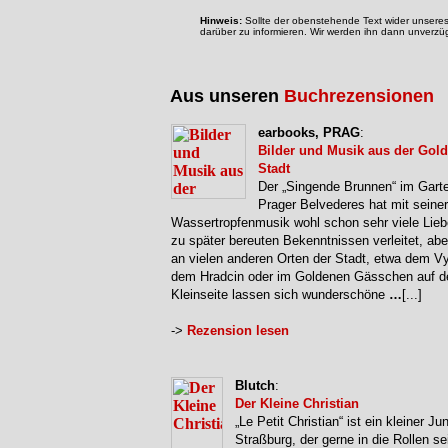
Hinweis:
Sollte der obenstehende Text wider unseres 
darüber zu informieren. Wir werden ihn dann unverzüg
Aus unseren
Buchrezensionen
earbooks, PRAG
:
Bilder und Musik aus der Gol
Stadt
Der „Singende Brunnen“ im Gart
Prager Belvederes hat mit seiner
Wassertropfenmusik wohl schon sehr viele Lie
zu später bereuten Bekenntnissen verleitet, ab
an vielen anderen Orten der Stadt, etwa dem V
dem Hradcin oder im Goldenen Gässchen auf d
Kleinseite lassen sich wunderschöne
…
[...]
->
Rezension lesen
Blutch
:
Der Kleine Christian
„Le Petit Christian“ ist ein kleiner J
Straßburg, der gerne in die Rollen se