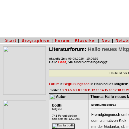
Start
|
Biographien
|
Forum
|
Klassiker
|
Neu
|
Netzb
Literaturforum:
Hallo neues Mitg
Aktuelle Zeit:
09.08.2026 - 15:06:56
Hallo
Gast
, Sie sind nicht eingeloggt!
Heute ist der
Forum
>
Begrüßungssaal
> Hallo neues Mitglied!
Seite: 1
2
3
4
5
6
7
8
9
10
11
12
13
14
15
16
17
18
19
2
Autor
Thema:
Hallo neues M
bodhi
Eröffnungsbeitrag
Mitglied
Fremdgängerisch umhe
741
Forenbeiträge
seit dem 08.12.2004
dem ultimativen Kick, 
mir der Gedanke, ob m