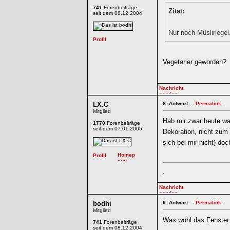
741
Forenbeiträge
Zitat:
seit dem 08.12.2004
Nur noch Müsliriegel
Vegetarier geworden?
LX.C
8.
Antwort -
Permalink
-
Mitglied
Hab mir zwar heute was
1770
Forenbeiträge
seit dem 07.01.2005
Dekoration, nicht zum 
sich bei mir nicht) doch
.
bodhi
9.
Antwort -
Permalink
-
Mitglied
Was wohl das Fenster
741
Forenbeiträge
seit dem 08.12.2004