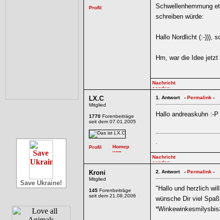
Schwellenhemmung etw
schreiben würde:
Hallo Nordlicht (:-))),
Hm, war die Idee jetzt
LX.C
1.
Antwort -
Permalink
-
Mitglied
Hallo andreaskuhn :-P
1770
Forenbeiträge
seit dem 07.01.2005
.
Kroni
2.
Antwort -
Permalink
-
Mitglied
Save Ukraine!
"Hallo und herzlich w
145
Forenbeiträge
seit dem 21.08.2006
wünsche Dir viel Spaß
*Winkewinkesmilysbis