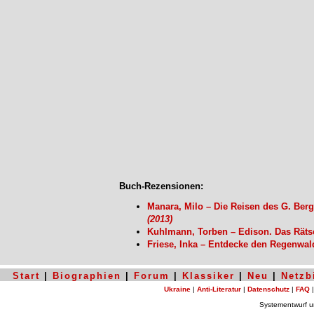
Buch-Rezensionen:
Manara, Milo – Die Reisen des G. Ber
(2013)
Kuhlmann, Torben – Edison. Das Räts
Friese, Inka – Entdecke den Regenwa
Start
|
Biographien
|
Forum
|
Klassiker
|
Neu
|
Netzb
Ukraine
|
Anti-Literatur
|
Datenschutz
|
FAQ
Systementwurf 