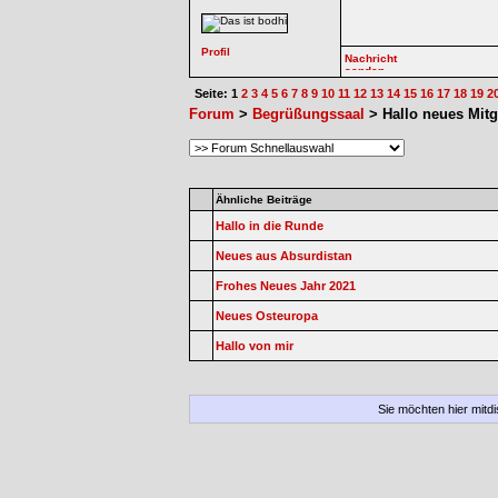
Seite: 1
2
3
4
5
6
7
8
9
10
11
12
13
14
15
16
17
18
19
2
Forum
>
Begrüßungssaal
> Hallo neues Mitg
Ähnliche Beiträge
Hallo in die Runde
Neues aus Absurdistan
Frohes Neues Jahr 2021
Neues Osteuropa
Hallo von mir
Sie möchten hier mitd