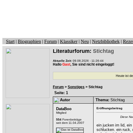
Start
|
Biographien
|
Forum
|
Klassiker
|
Neu
|
Netzbibliothek
|
Reze
Literaturforum:
Stichtag
Aktuelle Zeit:
09.08.2026 - 11:26:44
Hallo
Gast
, Sie sind nicht eingeloggt!
Heute ist d
Forum
>
Sonstiges
> Stichtag
Seite: 1
Autor
Thema:
Stichtag
DataBoo
Eröffnungsbeitrag
Mitglied
Diese Na
554
Forenbeiträge
seit dem 11.04.2007
ein jucken im lid, e
schlucken. ein ruck, 