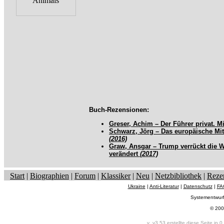
Buch-Rezensionen:
Greser, Achim – Der Führer privat. 
Schwarz, Jörg – Das europäische Mitt
(2016)
Graw, Ansgar – Trump verrückt die W
verändert
(2017)
Start
|
Biographien
|
Forum
|
Klassiker
|
Neu
|
Netzbibliothek
|
Reze
Ukraine
|
Anti-Literatur
|
Datenschutz
|
FA
Systementwur
© 200
v_v3.53 erstellte diese Seite in 