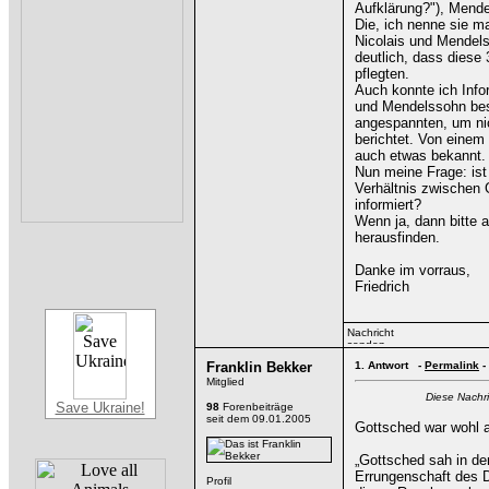
Aufklärung?"), Mende
Die, ich nenne sie 
Nicolais und Mendelss
deutlich, dass diese 
pflegten.
Auch konnte ich Info
und Mendelssohn bes
angespannten, um nic
berichtet. Von einem
auch etwas bekannt.
Nun meine Frage: ist
Verhältnis zwischen
informiert?
Wenn ja, dann bitte 
herausfinden.
Danke im vorraus,
Friedrich
Franklin Bekker
1.
Antwort -
Permalink
-
Mitglied
Diese Nachri
Save Ukraine!
98
Forenbeiträge
seit dem 09.01.2005
Gottsched war wohl al
„Gottsched sah in de
Errungenschaft des D