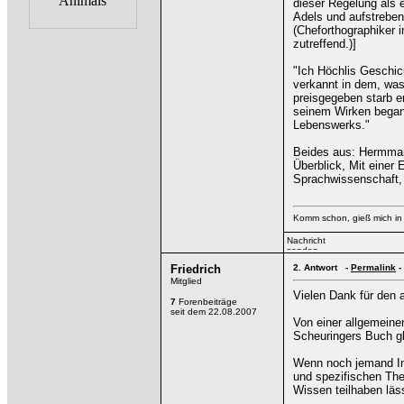
dieser Regelung als e
Adels und aufstrebe
(Cheforthographiker i
zutreffend.)]
"Ich Höchlis Geschich
verkannt in dem, was 
preisgegeben starb e
seinem Wirken began
Lebenswerks."
Beides aus: Hermman
Überblick, Mit einer 
Sprachwissenschaft, 
Komm schon, gieß mich in
Friedrich
2.
Antwort -
Permalink
-
Mitglied
Vielen Dank für den 
7
Forenbeiträge
seit dem 22.08.2007
Von einer allgemeine
Scheuringers Buch gle
Wenn noch jemand In
und spezifischen The
Wissen teilhaben läs