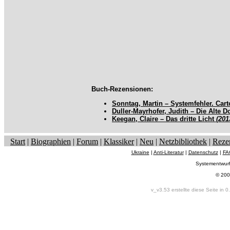
Buch-Rezensionen:
Sonntag, Martin – Systemfehler. Car
Duller-Mayrhofer, Judith – Die Alte 
Keegan, Claire – Das dritte Licht
(201
Start
|
Biographien
|
Forum
|
Klassiker
|
Neu
|
Netzbibliothek
|
Reze
Ukraine
|
Anti-Literatur
|
Datenschutz
|
FA
Systementwur
© 200
v_v3.53 erstellte diese Seite in 