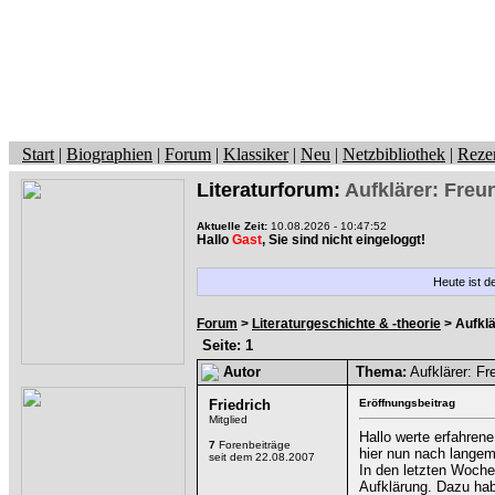
Start
|
Biographien
|
Forum
|
Klassiker
|
Neu
|
Netzbibliothek
|
Reze
Literaturforum:
Aufklärer: Fre
Aktuelle Zeit:
10.08.2026 - 10:47:52
Hallo
Gast
, Sie sind nicht eingeloggt!
Heute ist d
Forum
>
Literaturgeschichte & -theorie
> Aufklä
Seite: 1
Autor
Thema:
Aufklärer: F
Friedrich
Eröffnungsbeitrag
Mitglied
Hallo werte erfahrene
7
Forenbeiträge
hier nun nach langem
seit dem 22.08.2007
In den letzten Wochen
Aufklärung. Dazu hab