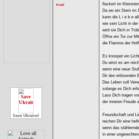
flackert im Kleinsten
Da wo ein Stern im 
kann die L i e b e al
wie sein Licht in de
wird sie Dich in Trü
Öffne ein Tor zur Mi
die Flamme der Hoff
.
Es knospet ein Lich
Du wirst es am reic
wenn eine neue Stu
Dir den erlösenden B
Das Leben soll Verw
solange es Dich erhä
Lass Dich tragen v
der inneren Freude 
.
Freundschaft und Li
Save Ukraine!
reichen Dir eine hel
wenn das stählernde
in einer ungerechten