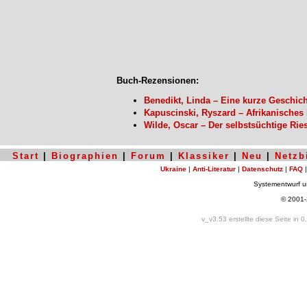
Buch-Rezensionen:
Benedikt, Linda – Eine kurze Geschi
Kapuscinski, Ryszard – Afrikanisches
Wilde, Oscar – Der selbstsüchtige Ri
Start
|
Biographien
|
Forum
|
Klassiker
|
Neu
|
Netzb
Ukraine
|
Anti-Literatur
|
Datenschutz
|
FAQ
Systementwurf 
© 2001
v_v3.53 erstellte diese Seite in 