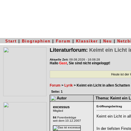
Start
|
Biographien
|
Forum
|
Klassiker
|
Neu
|
Netzb
Literaturforum:
Keimt ein Licht i
Aktuelle Zeit:
09.08.2026 - 16:08:28
Hallo
Gast
, Sie sind nicht eingeloggt!
Heute ist der
Forum
>
Lyrik
> Keimt ein Licht in allen Schatten
Seite: 1
Autor
Thema:
Keimt ein Li
excessus
Eröffnungsbeitrag
Mitglied
Keimt ein Licht in a
84
Forenbeiträge
seit dem 10.12.2007
In der tiefsten Finst