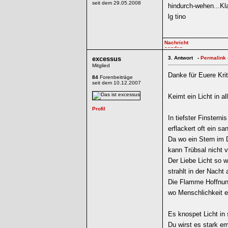
seit dem 29.05.2008
hindurch-wehen...Kl
lg tino
excessus
3.
Antwort -
Permalink
Mitglied
Danke für Euere Krit
84
Forenbeiträge
seit dem 10.12.2007
Keimt ein Licht in a
In tiefster Finsternis
erflackert oft ein san
Da wo ein Stern im 
kann Trübsal nicht v
Der Liebe Licht so w
strahlt in der Nacht 
Die Flamme Hoffnung
wo Menschlichkeit e
Es knospet Licht in
Du wirst es stark e