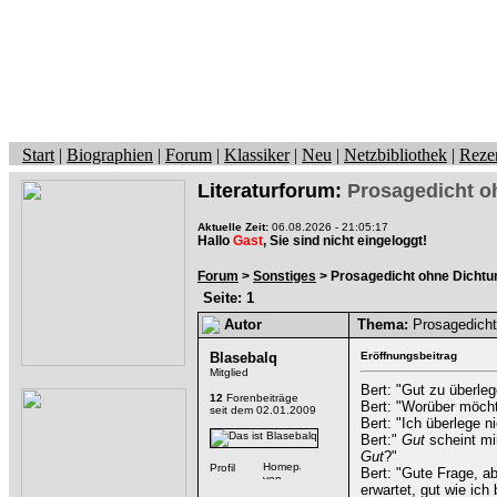
Start
|
Biographien
|
Forum
|
Klassiker
|
Neu
|
Netzbibliothek
|
Reze
Literaturforum:
Prosagedicht o
Aktuelle Zeit:
06.08.2026 - 21:05:17
Hallo
Gast
, Sie sind nicht eingeloggt!
Forum
>
Sonstiges
> Prosagedicht ohne Dichtu
Seite: 1
Autor
Thema:
Prosagedicht
Blasebalq
Eröffnungsbeitrag
Mitglied
Bert: "Gut zu überleg
12
Forenbeiträge
Bert: "Worüber möcht
seit dem 02.01.2009
Bert: "Ich überlege ni
Bert:"
Gut
scheint mir
Gut
?"
Bert: "Gute Frage, a
erwartet, gut wie ich 