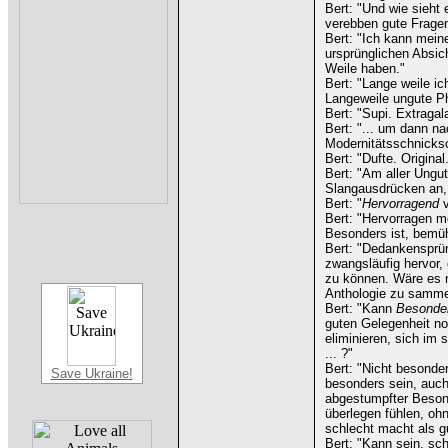
Bert: "Und wie sieht
verebben gute Fragen
Bert: "Ich kann mein
ursprünglichen Absic
Weile haben."
Bert: "Lange weile ic
Langeweile ungute Phr
Bert: "Supi. Extraga
Bert: "... um dann n
Modernitätsschnicksc
Bert: "Dufte. Original
Bert: "Am aller Ungu
Slangausdrücken an,
Bert: "
Hervorragend
v
Bert: "Hervorragen m
Besonders ist, bemüh
Bert: "Dedankensprü
zwangsläufig hervor
zu können. Wäre es ni
Anthologie zu samme
Bert: "Kann
Besonde
guten Gelegenheit no
eliminieren, sich im 
... ?"
Bert: "Nicht besonder
Save Ukraine!
besonders sein, auch
abgestumpfter Beson
überlegen fühlen, oh
schlecht macht als g
Bert: "Kann sein, sch