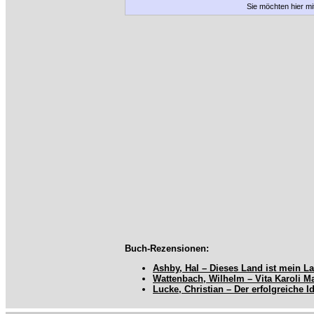
Sie möchten hier m
Buch-Rezensionen:
Ashby, Hal – Dieses Land ist mein L
Wattenbach, Wilhelm – Vita Karoli M
Lucke, Christian – Der erfolgreiche I