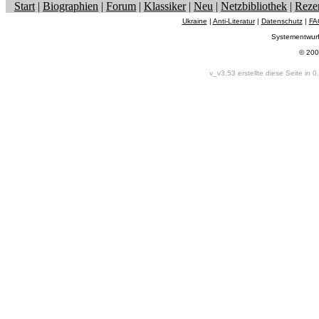
Start
|
Biographien
|
Forum
|
Klassiker
|
Neu
|
Netzbibliothek
|
Reze
Ukraine
|
Anti-Literatur
|
Datenschutz
|
FA
Systementwur
© 200
v_v3.53 erstellte diese Seite in 