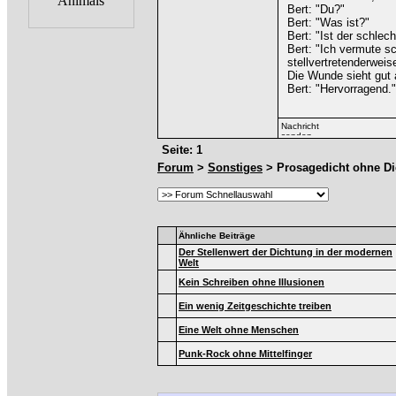
Bert: "Du?"
Bert: "Was ist?"
Bert: "Ist der schlec
Bert: "Ich vermute s
stellvertretenderweis
Die Wunde sieht gut 
Bert: "Hervorragend."
Seite: 1
Forum
>
Sonstiges
> Prosagedicht ohne Di
Ähnliche Beiträge
Der Stellenwert der Dichtung in der modernen
Welt
Kein Schreiben ohne Illusionen
Ein wenig Zeitgeschichte treiben
Eine Welt ohne Menschen
Punk-Rock ohne Mittelfinger