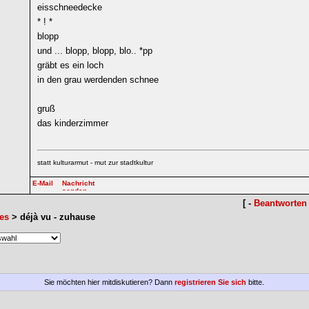
eisschneedecke
* ! *
blopp
und ... blopp, blopp, blo.. *pp
gräbt es ein loch
in den grau werdenden schnee
gruß
das kinderzimmer
statt kulturarmut - mut zur stadtkultur
[ -
Beantworten
es
> déjà vu - zuhause
Sie möchten hier mitdiskutieren? Dann
registrieren Sie sich
bitte.