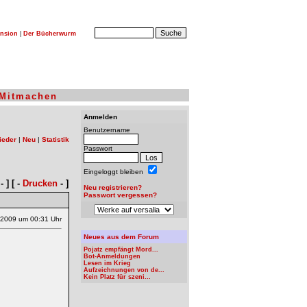
nsion
|
Der Bücherwurm
Mitmachen
Anmelden
Benutzername
ieder
|
Neu
|
Statistik
Passwort
Eingeloggt bleiben
- ] [ -
Drucken
- ]
Neu registrieren?
Passwort vergessen?
.2009 um 00:31 Uhr
Neues aus dem Forum
Pojatz empfängt Mord...
Bot-Anmeldungen
Lesen im Krieg
Aufzeichnungen von de...
Kein Platz für szeni...