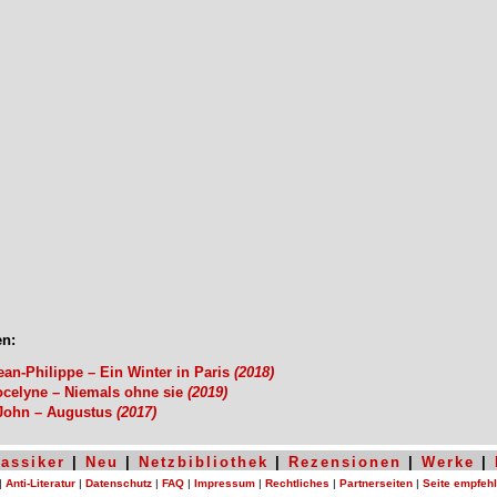
n:
ean-Philippe – Ein Winter in Paris
(2018)
ocelyne – Niemals ohne sie
(2019)
 John – Augustus
(2017)
lassiker
|
Neu
|
Netzbibliothek
|
Rezensionen
|
Werke
|
|
Anti-Literatur
|
Datenschutz
|
FAQ
|
Impressum
|
Rechtliches
|
Partnerseiten
|
Seite empfeh