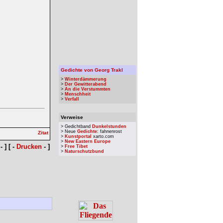
Gedichte von Georg Trakl
>
Winterdämmerung
>
Der Gewitterabend
>
An die Verstummten
>
Menschheit
>
Verfall
Verweise
> Gedichtband
Dunkelstunden
> Neue
Gedichte
: fahnenrost
>
Kunstportal
xarto.com
>
New Eastern Europe
- ] [ -
Drucken
- ]
>
Free Tibet
>
Naturschutzbund