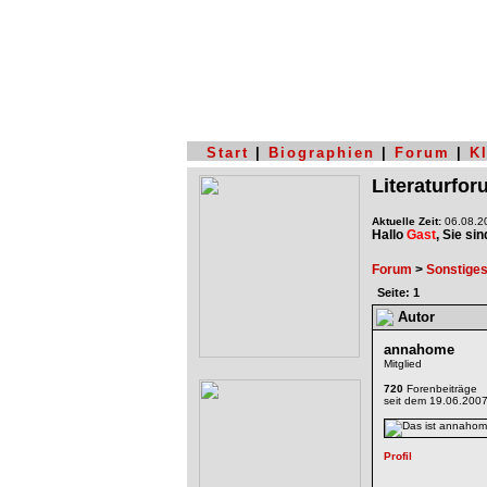
Start
|
Biographien
|
Forum
|
K
Literaturfo
Aktuelle Zeit:
06.08.20
Hallo
Gast
, Sie si
Forum
>
Sonstige
Seite: 1
Autor
annahome
Mitglied
720
Forenbeiträge
seit dem 19.06.200