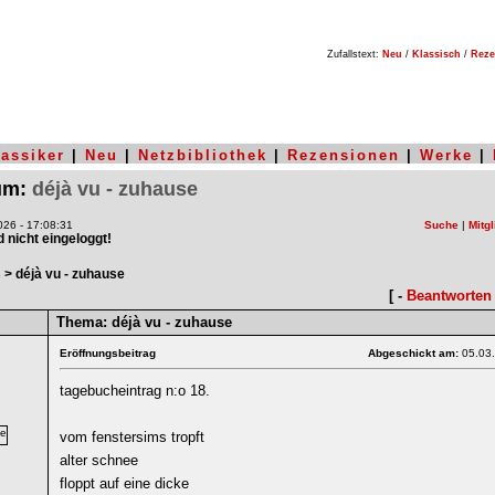
Zufallstext:
Neu
/
Klassisch
/
Reze
lassiker
|
Neu
|
Netzbibliothek
|
Rezensionen
|
Werke
|
rum:
déjà vu - zuhause
26 - 17:08:31
Suche
|
Mitgl
nd nicht eingeloggt!
s
> déjà vu - zuhause
[ -
Beantworten
Thema:
déjà vu - zuhause
Eröffnungsbeitrag
Abgeschickt am:
05.03
tagebucheintrag n:o 18.
7
vom fenstersims tropft
alter schnee
floppt auf eine dicke