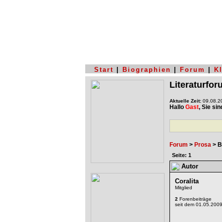
Start
|
Biographien
|
Forum
|
K
Literaturfo
Aktuelle Zeit:
09.08.20
Hallo
Gast
, Sie si
Forum
>
Prosa
> B
Seite: 1
Autor
Coralita
Mitglied
2
Forenbeiträge
seit dem 01.05.200