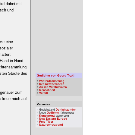
ird dabei mit
isch und
wie eine
sozialer
rmaßen:
 Hand in Hand
hichtensammlung
sten Städte des
Gedichte von Georg Trakl
>
Winterdämmerung
>
Der Gewitterabend
>
An die Verstummten
>
Menschheit
genauer zum
>
Verfall
h freue mich auf
Verweise
> Gedichtband
Dunkelstunden
> Neue
Gedichte
: fahnenrost
>
Kunstportal
xarto.com
>
New Eastern Europe
>
Free Tibet
>
Naturschutzbund