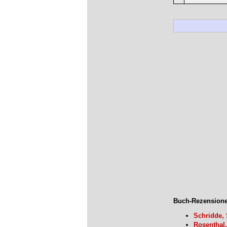
Buch-Rezensione
Schridde,
Rosenthal,