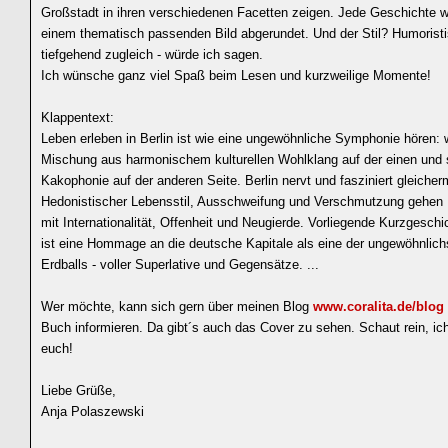
Großstadt in ihren verschiedenen Facetten zeigen. Jede Geschichte w
einem thematisch passenden Bild abgerundet. Und der Stil? Humorist
tiefgehend zugleich - würde ich sagen.
Ich wünsche ganz viel Spaß beim Lesen und kurzweilige Momente!
Klappentext:
Leben erleben in Berlin ist wie eine ungewöhnliche Symphonie hören: 
Mischung aus harmonischem kulturellen Wohlklang auf der einen und 
Kakophonie auf der anderen Seite. Berlin nervt und fasziniert gleiche
Hedonistischer Lebensstil, Ausschweifung und Verschmutzung gehen
mit Internationalität, Offenheit und Neugierde. Vorliegende Kurzgesc
ist eine Hommage an die deutsche Kapitale als eine der ungewöhnlich
Erdballs - voller Superlative und Gegensätze. ...
Wer möchte, kann sich gern über meinen Blog
www.coralita.de/blog
Buch informieren. Da gibt´s auch das Cover zu sehen. Schaut rein, ic
euch!
Liebe Grüße,
Anja Polaszewski