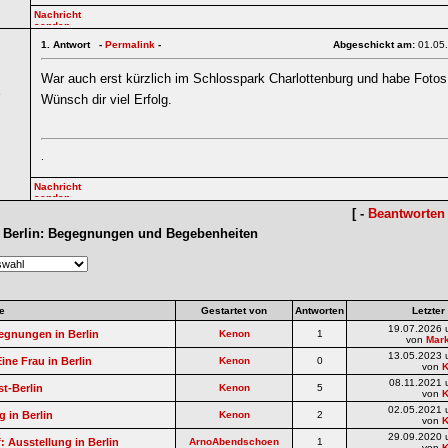
1.
Antwort -
Permalink
-
Abgeschickt am:
01.05
War auch erst kürzlich im Schlosspark Charlottenburg und habe Foto
5
Wünsch dir viel Erfolg.
.
[ -
Beantworten
 Berlin: Begegnungen und Begebenheiten
e
Gestartet von
Antworten
Letzter
19.07.2026 
gegnungen in Berlin
Kenon
1
von
Mar
13.05.2023 
Eine Frau in Berlin
Kenon
0
von
08.11.2021 
t-Berlin
Kenon
5
von
02.05.2021 
g in Berlin
Kenon
2
von
29.09.2020 
: Ausstellung in Berlin
ArnoAbendschoen
1
von