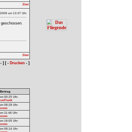
.2009 um 13:37 Uhr
s geschossen.
- ] [ -
Drucken
- ]
 Beitrag
um 00:25 Uhr
kusFrank
um 08:29 Uhr
Kenon
um 11:46 Uhr
Kenon
um 16:05 Uhr
Kenon
um 08:14 Uhr
Kenon