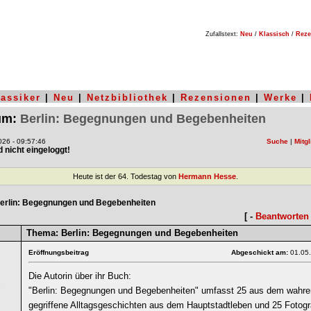
Zufallstext:
Neu
/
Klassisch
/
Reze
lassiker
|
Neu
|
Netzbibliothek
|
Rezensionen
|
Werke
|
rum:
Berlin: Begegnungen und Begebenheiten
26 - 09:57:46
Suche
|
Mitgl
nd nicht eingeloggt!
Heute ist der 64. Todestag von
Hermann Hesse
.
erlin: Begegnungen und Begebenheiten
[ -
Beantworten
Thema:
Berlin: Begegnungen und Begebenheiten
Eröffnungsbeitrag
Abgeschickt am:
01.05
Die Autorin über ihr Buch:
9
"Berlin: Begegnungen und Begebenheiten" umfasst 25 aus dem wahr
gegriffene Alltagsgeschichten aus dem Hauptstadtleben und 25 Fotogra