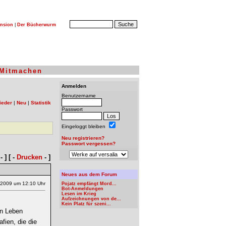
nsion
|
Der Bücherwurm
Mitmachen
Anmelden
Benutzername
ieder
|
Neu
|
Statistik
Passwort
Eingeloggt bleiben
Neu registrieren?
Passwort vergessen?
- ] [ -
Drucken
- ]
Neues aus dem Forum
.2009 um 12:10 Uhr
Pojatz empfängt Mord...
Bot-Anmeldungen
Lesen im Krieg
Aufzeichnungen von de...
Kein Platz für szeni...
en Leben
fien, die die