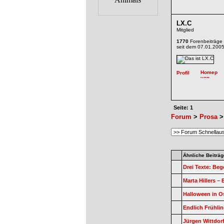
LX.C
Mitglied
1770
Forenbeiträge
seit dem 07.01.200
Seite: 1
Forum
>
Prosa
>
Ähnliche Beiträg
Drei Texte: Be
Marta Hillers – 
Halloween in Os
Endlich Frühlin
Jürgen Wittdorf