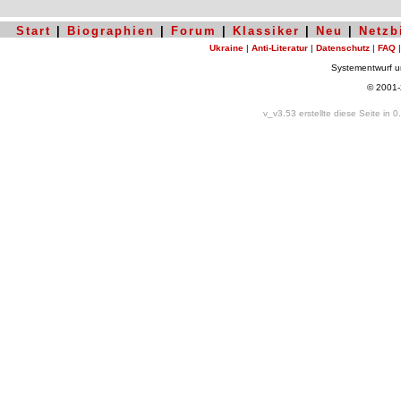
Start
|
Biographien
|
Forum
|
Klassiker
|
Neu
|
Netzb
Ukraine
|
Anti-Literatur
|
Datenschutz
|
FAQ
Systementwurf 
© 2001
v_v3.53 erstellte diese Seite in 