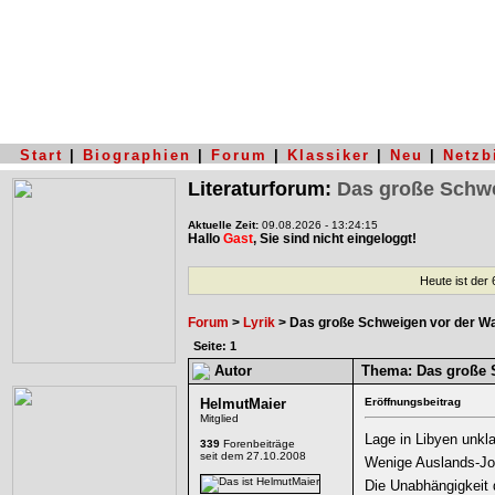
Start
|
Biographien
|
Forum
|
Klassiker
|
Neu
|
Netzb
Literaturforum:
Das große Schwe
Aktuelle Zeit:
09.08.2026 - 13:24:15
Hallo
Gast
, Sie sind nicht eingeloggt!
Heute ist der
Forum
>
Lyrik
> Das große Schweigen vor der W
Seite: 1
Autor
Thema:
Das große 
HelmutMaier
Eröffnungsbeitrag
Mitglied
Lage in Libyen unkla
339
Forenbeiträge
seit dem 27.10.2008
Wenige Auslands-Jou
Die Unabhängigkeit d