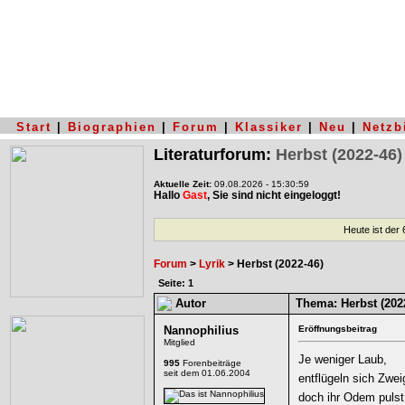
Start
|
Biographien
|
Forum
|
Klassiker
|
Neu
|
Netzb
Literaturforum:
Herbst (2022-46)
Aktuelle Zeit:
09.08.2026 - 15:30:59
Hallo
Gast
, Sie sind nicht eingeloggt!
Heute ist der
Forum
>
Lyrik
> Herbst (2022-46)
Seite: 1
Autor
Thema:
Herbst (202
Nannophilius
Eröffnungsbeitrag
Mitglied
Je weniger Laub,
995
Forenbeiträge
seit dem 01.06.2004
entflügeln sich Zwei
doch ihr Odem pulst