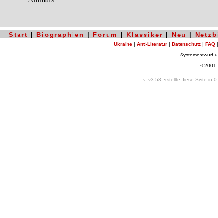
Start
|
Biographien
|
Forum
|
Klassiker
|
Neu
|
Netzb
Ukraine
|
Anti-Literatur
|
Datenschutz
|
FAQ
Systementwurf 
© 2001
v_v3.53 erstellte diese Seite in 