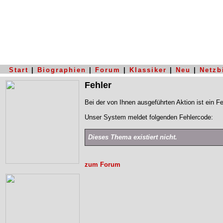
Start
|
Biographien
|
Forum
|
Klassiker
|
Neu
|
Netzb
Fehler
Bei der von Ihnen ausgeführten Aktion ist ein Fe
Unser System meldet folgenden Fehlercode:
Dieses Thema existiert nicht.
zum Forum