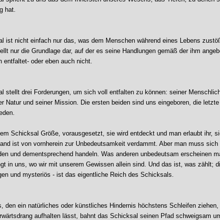
g hat.
l ist nicht einfach nur das, was dem Menschen während eines Lebens zustöß
tellt nur die Grundlage dar, auf der es seine Handlungen gemäß der ihm ange
 entfaltet- oder eben auch nicht.
 stellt drei Forderungen, um sich voll entfalten zu können: seiner Menschlich
er Natur und seiner Mission. Die ersten beiden sind uns eingeboren, die letzt
eden.
dem Schicksal Größe, vorausgesetzt, sie wird entdeckt und man erlaubt ihr, s
and ist von vornherein zur Unbedeutsamkeit verdammt. Aber man muss sich
den und dementsprechend handeln. Was anderen unbedeutsam erscheinen ma
gt in uns, wo wir mit unserem Gewissen allein sind. Und das ist, was zählt; 
gen und mysteriös - ist das eigentliche Reich des Schicksals.
s, den ein natürliches oder künstliches Hindernis höchstens Schleifen ziehen,
rwärtsdrang aufhalten lässt, bahnt das Schicksal seinen Pfad schweigsam um 