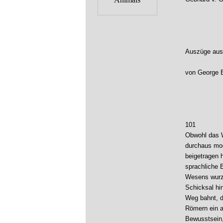
Auszüge aus 
von George 
101
Obwohl das W
durchaus mod
beigetragen 
sprachliche 
Wesens wurze
Schicksal hin
Weg bahnt, d
Römern ein a
Bewusstsein,