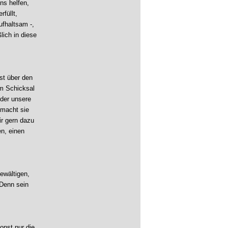
ns helfen,
füllt,
ufhaltsam -,
lich in diese
st über den
em Schicksal
 der unsere
r macht sie
ir gern dazu
en, einen
ewältigen,
 Denn sein
onst nur die