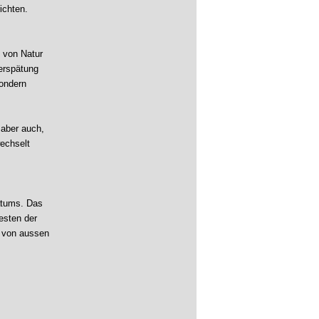
ichten.
: von Natur
erspätung
sondern
 aber auch,
wechselt
atums. Das
esten der
r von aussen