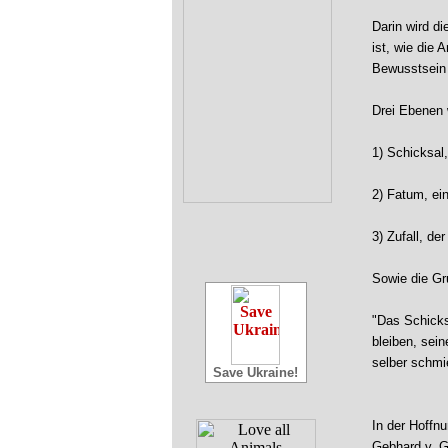
Darin wird d
ist, wie die
Bewusstsein 
Drei Ebenen 
1) Schicksal,
2) Fatum, ein
3) Zufall, de
Sowie die G
"Das Schicksa
bleiben, sein
selber schmi
Save Ukraine!
In der Hoffn
Gebhard v. G