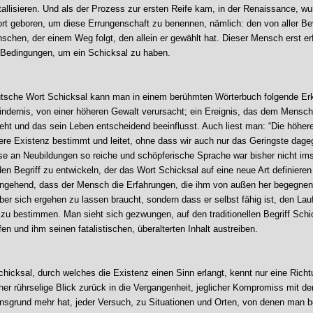
tallisieren. Und als der Prozess zur ersten Reife kam, in der Renaissance, w
rt geboren, um diese Errungenschaft zu benennen, nämlich: den von aller 
schen, der einem Weg folgt, den allein er gewählt hat. Dieser Mensch erst erfü
Bedingungen, um ein Schicksal zu haben.
tsche Wort Schicksal kann man in einem berühmten Wörterbuch folgende Er
Hindernis, von einer höheren Gewalt verursacht; ein Ereignis, das dem Mensc
eht und das sein Leben entscheidend beeinflusst. Auch liest man: “Die höher
sere Existenz bestimmt und leitet, ohne dass wir auch nur das Geringste dage
se an Neubildungen so reiche und schöpferische Sprache war bisher nicht im
en Begriff zu entwickeln, der das Wort Schicksal auf eine neue Art definieren
ngehend, dass der Mensch die Erfahrungen, die ihm von außen her begegnen,
ber sich ergehen zu lassen braucht, sondern dass er selbst fähig ist, den Lau
i zu bestimmen. Man sieht sich gezwungen, auf den traditionellen Begriff Schi
en und ihm seinen fatalistischen, überalterten Inhalt austreiben.
hicksal, durch welches die Existenz einen Sinn erlangt, kennt nur eine Rich
cher rührselige Blick zurück in die Vergangenheit, jeglicher Kompromiss mit d
nsgrund mehr hat, jeder Versuch, zu Situationen und Orten, von denen man b