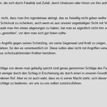
, die sich durch Fatalität und Zufall, durch Unwissen oder Irrtum vor ihm aufr
 nicht, dass man ihm irgendetwas abringt, das es freiwillig nicht geben wollte
s Schicksal zu schenken, auch wenn es aus unserer ungeduldigen Sicht mit V
laubt man ihm etwas abgerungen zu haben, hat man es eigentlich nicht ihm 
 „gestohlen“, vor dem man sich gut hüten sollte.
es Angriffe gegen seinen Schützling, um seine Gegenwart und Kraft zu zeigen,
rken, für den es verantwortlich ist. Diese sollen aber nicht mit Angriffen ver
aus schicksalsfremden Kräften herrühren.
chläge von denen man geläufig spricht sind genau genommen Schläge des F
itt weniger durch den Schlag in Erscheinung als durch einen in unseren Grundf
denen Ruf. Aber es ist auch wahr, dass es in seiner Macht steht, sich diese
Schläge zu bedienen, um uns zu uns selbst zurückzuführen.