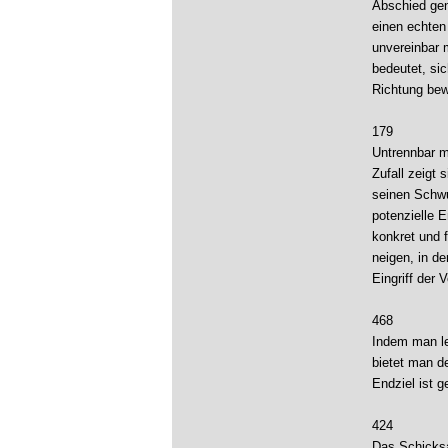
Abschied gen
einen echten
unvereinbar 
bedeutet, si
Richtung bew
179
Untrennbar mi
Zufall zeigt
seinen Schwu
potenzielle E
konkret und f
neigen, in d
Eingriff der
468
Indem man le
bietet man d
Endziel ist 
424
Das Schicksa