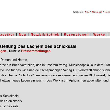
Zufallstext:
Neu
/
Klassisch
/
Reze
lassiker
|
Neu
|
Netzbibliothek
|
Rezensionen
|
Werke
|
tellung Das Lächeln des Schicksals
ingen
· Rubrik:
Pressemitteilungen
 Damen und Herren,
erne ein Buch vorstellen, das in unserem Verag "Musicosophia" aus dem Fra
rde und für das wir einen deutschsprachigen Verlag zur Veröffentlichung such
 das Thema "Schicksal" aus einem sehr modernen und neuen Blickwinkel, d
iff etwas neues Leben einhaucht. Das Werk ist in Aphorismen abgehalten und h
s Schicksals
 des Schicksals
s Schicksals