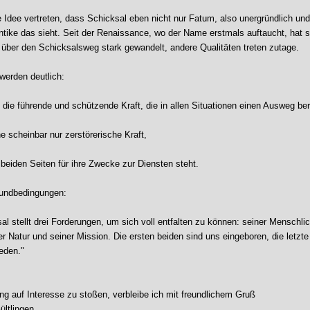
ie Idee vertreten, dass Schicksal eben nicht nur Fatum, also unergründlich un
 Antike das sieht. Seit der Renaissance, wo der Name erstmals auftaucht, hat 
über den Schicksalsweg stark gewandelt, andere Qualitäten treten zutage.
werden deutlich:
 die führende und schützende Kraft, die in allen Situationen einen Ausweg bere
e scheinbar nur zerstörerische Kraft,
r beiden Seiten für ihre Zwecke zur Diensten steht.
rundbedingungen:
l stellt drei Forderungen, um sich voll entfalten zu können: seiner Menschlic
er Natur und seiner Mission. Die ersten beiden sind uns eingeboren, die letzt
eden."
ung auf Interesse zu stoßen, verbleibe ich mit freundlichem Gruß
ültlingen