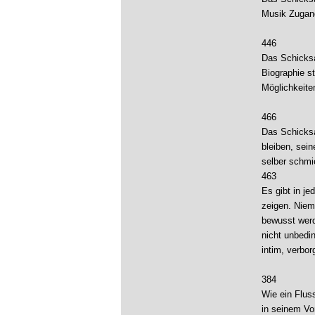
Musik Zugan
446
Das Schicksa
Biographie s
Möglichkeiten
466
Das Schicksal
bleiben, sein
selber schmi
463
Es gibt in je
zeigen. Niem
bewusst wer
nicht unbedin
intim, verbor
384
Wie ein Flus
in seinem Vo