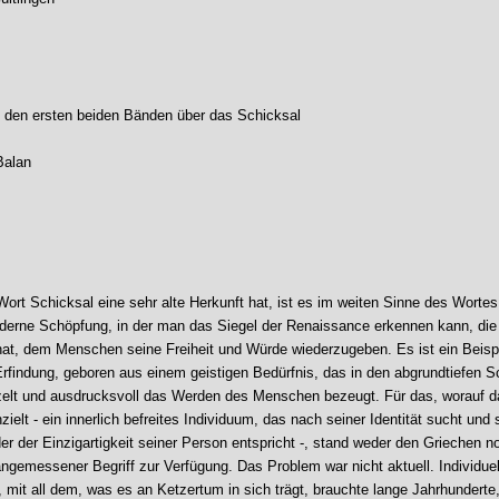
den ersten beiden Bänden über das Schicksal
Balan
ort Schicksal eine sehr alte Herkunft hat, ist es im weiten Sinne des Wortes
erne Schöpfung, in der man das Siegel der Renaissance erkennen kann, die 
hat, dem Menschen seine Freiheit und Würde wiederzugeben. Es ist ein Beispi
Erfindung, geboren aus einem geistigen Bedürfnis, das in den abgrundtiefen S
lt und ausdrucksvoll das Werden des Menschen bezeugt. Für das, worauf d
zielt - ein innerlich befreites Individuum, das nach seiner Identität sucht und 
er der Einzigartigkeit seiner Person entspricht -, stand weder den Griechen n
ngemessener Begriff zur Verfügung. Das Problem war nicht aktuell. Individue
 mit all dem, was es an Ketzertum in sich trägt, brauchte lange Jahrhunderte