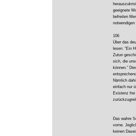
herauszukris
geeignete Wo
befreiten Men
notwendigen 
106
Über das deu
lesen: “Ein 
Zutun geschi
sich, die un
können.” Die
entsprechend
Nämlich dahi
einfach nur ü
Existenz fre
zurückzugreif
Das wahre Sc
vorne. Jegli
keinen Dasei