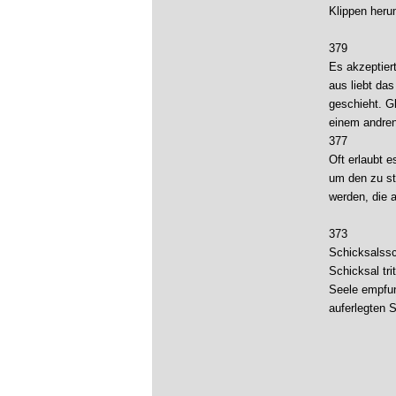
Klippen herum
379
Es akzeptiert
aus liebt da
geschieht. G
einem andren
377
Oft erlaubt 
um den zu stä
werden, die 
373
Schicksalss
Schicksal tr
Seele empfun
auferlegten 