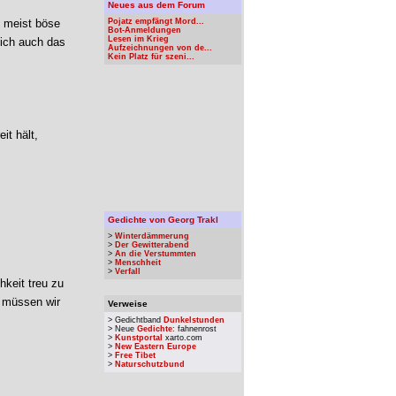
Neues aus dem Forum
d meist böse
Pojatz empfängt Mord...
Bot-Anmeldungen
Lesen im Krieg
sich auch das
Aufzeichnungen von de...
Kein Platz für szeni...
it hält,
Gedichte von Georg Trakl
>
Winterdämmerung
>
Der Gewitterabend
>
An die Verstummten
>
Menschheit
>
Verfall
hkeit treu zu
e müssen wir
Verweise
> Gedichtband
Dunkelstunden
> Neue
Gedichte
: fahnenrost
>
Kunstportal
xarto.com
>
New Eastern Europe
>
Free Tibet
>
Naturschutzbund