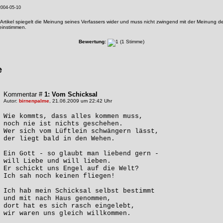
004-05-10
Artikel spiegelt die Meinung seines Verfassers wider und muss nicht zwingend mit der Meinung de
reinstimmen.
Bewertung:
(1 Stimme)
e
Kommentar #
1: Vom Schicksal
Autor:
birnenpalme
, 21.06.2009 um 22:42 Uhr
Wie kommts, dass alles kommen muss,
noch nie ist nichts geschehen.
Wer sich vom Lüftlein schwängern lässt,
der liegt bald in den Wehen.
Ein Gott - so glaubt man liebend gern -
will Liebe und will lieben.
Er schickt uns Engel auf die Welt?
Ich sah noch keinen fliegen!
Ich hab mein Schicksal selbst bestimmt
und mit nach Haus genommen,
dort hat es sich rasch eingelebt,
wir waren uns gleich willkommen.