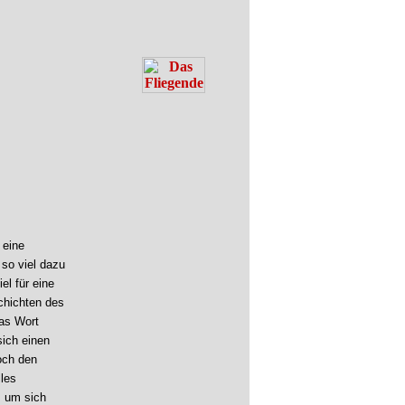
 eine
so viel dazu
el für eine
chichten des
as Wort
sich einen
och den
lles
, um sich