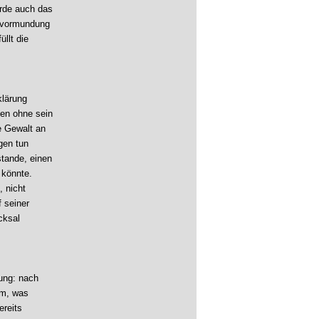
urde auch das
Bevormundung
llt die
klärung
hen ohne sein
e Gewalt an
gen tun
stande, einen
 könnte.
 nicht
f seiner
cksal
tung: nach
em, was
ereits