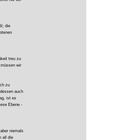
t; die
botenen
keit treu zu
e müssen wir
ich zu
 dessen auch
g, ist es
diese Ebene -
 aber niemals
all die