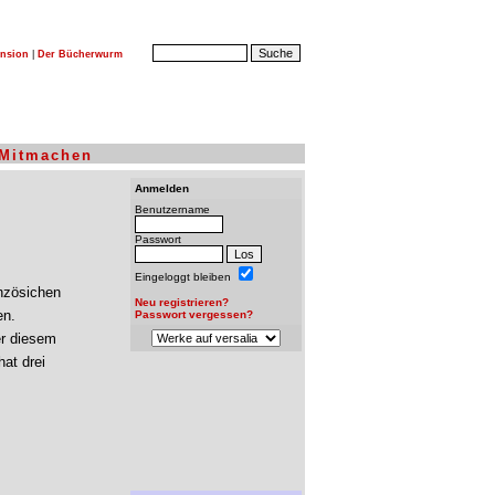
nsion
|
Der Bücherwurm
Mitmachen
Anmelden
Benutzername
Passwort
Eingeloggt bleiben
nzösichen
Neu registrieren?
en.
Passwort vergessen?
er diesem
at drei