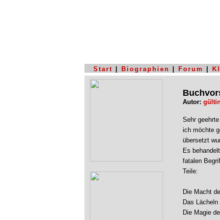
Start
|
Biographien
|
Forum
|
K
Buchvors
Autor:
gült
Sehr geehrte
ich möchte g
übersetzt wu
Es behandelt
fatalen Begr
Teile:
Die Macht de
Das Lächeln
Die Magie de