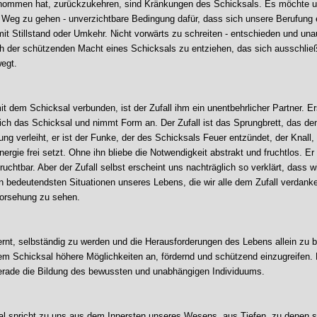
ommen hat, zurückzukehren, sind Kränkungen des Schicksals. Es möchte u
 Weg zu gehen - unverzichtbare Bedingung dafür, dass sich unsere Berufung er
mit Stillstand oder Umkehr. Nicht vorwärts zu schreiten - entschieden und una
ch der schützenden Macht eines Schicksals zu entziehen, das sich ausschließ
egt.
t dem Schicksal verbunden, ist der Zufall ihm ein unentbehrlicher Partner. Er
 sich das Schicksal und nimmt Form an. Der Zufall ist das Sprungbrett, das d
ng verleiht, er ist der Funke, der des Schicksals Feuer entzündet, der Knall,
nergie frei setzt. Ohne ihn bliebe die Notwendigkeit abstrakt und fruchtlos. E
ruchtbar. Aber der Zufall selbst erscheint uns nachträglich so verklärt, dass w
en bedeutendsten Situationen unseres Lebens, die wir alle dem Zufall verdank
 Vorsehung zu sehen.
rnt, selbständig zu werden und die Herausforderungen des Lebens allein zu b
em Schicksal höhere Möglichkeiten an, fördernd und schützend einzugreifen.
gerade die Bildung des bewussten und unabhängigen Individuums.
l spricht zu uns aus dem Innersten unseres Wesens, aus Tiefen, zu denen s