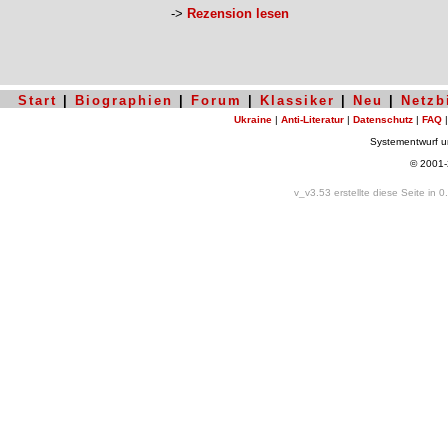
->
Rezension lesen
Start
|
Biographien
|
Forum
|
Klassiker
|
Neu
|
Netzb
Ukraine
|
Anti-Literatur
|
Datenschutz
|
FAQ
Systementwurf 
© 2001
v_v3.53 erstellte diese Seite in 