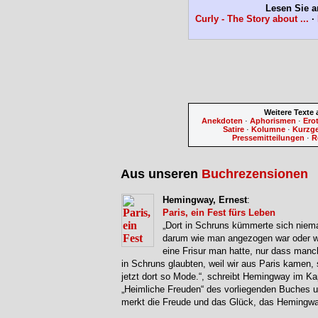
Lesen Sie a
Curly - The Story about ...
·
Weitere Texte
Anekdoten
·
Aphorismen
·
Ero
Satire
·
Kolumne
·
Kurzg
Pressemitteilungen
·
R
Aus unseren
Buchrezensionen
Hemingway, Ernest
:
Paris, ein Fest fürs Leben
„Dort in Schruns kümmerte sich niem
darum wie man angezogen war oder w
eine Frisur man hatte, nur dass manc
in Schruns glaubten, weil wir aus Paris kamen, 
jetzt dort so Mode.“, schreibt Hemingway im Kap
„Heimliche Freuden“ des vorliegenden Buches 
merkt die Freude und das Glück, das Heming