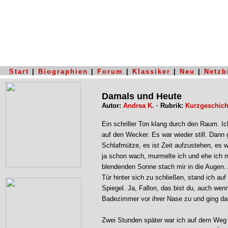
Start
|
Biographien
|
Forum
|
Klassiker
|
Neu
|
Netzb
Damals und Heute
Autor:
Andrea K.
· Rubrik:
Kurzgeschich
Ein schriller Ton klang durch den Raum. I
auf den Wecker. Es war wieder still. Dan
Schlafmütze, es ist Zeit aufzustehen, es 
ja schon wach, murmelte ich und ehe ich 
blendenden Sonne stach mir in die Augen. 
Tür hinter sich zu schließen, stand ich auf
Spiegel. Ja, Fallon, das bist du, auch wen
Badezimmer vor ihrer Nase zu und ging da
Zwei Stunden später war ich auf dem Weg 