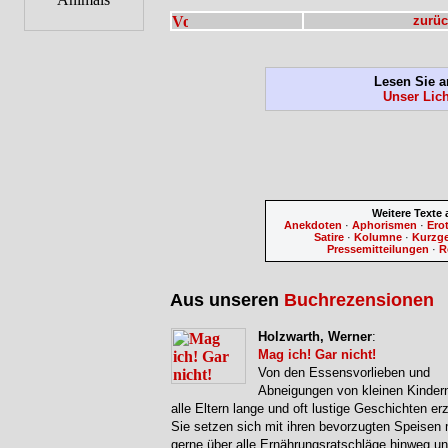
zurüc
Lesen Sie a
Unser Lic
Weitere Texte
Anekdoten
·
Aphorismen
·
Ero
Satire
·
Kolumne
·
Kurzg
Pressemitteilungen
·
R
Aus unseren
Buchrezensionen
Holzwarth, Werner
:
Mag ich! Gar nicht!
Von den Essensvorlieben und
Abneigungen von kleinen Kinder
alle Eltern lange und oft lustige Geschichten er
Sie setzen sich mit ihren bevorzugten Speisen
gerne über alle Ernährungsratschläge hinweg u