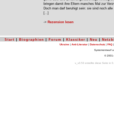
bringen damit ihre Eltern manches Mal zur Verz
Doch man darf beruhigt sein: sie sind noch alle
[...]
->
Rezension lesen
Start
|
Biographien
|
Forum
|
Klassiker
|
Neu
|
Netzb
Ukraine
|
Anti-Literatur
|
Datenschutz
|
FAQ
Systementwurf 
© 2001
v_v3.53 erstellte diese Seite in 