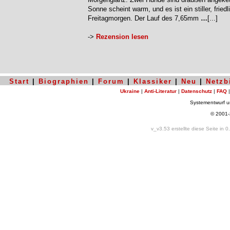
Sonne scheint warm, und es ist ein stiller, friedl
Freitagmorgen. Der Lauf des 7,65mm
…
[...]
->
Rezension lesen
Start
|
Biographien
|
Forum
|
Klassiker
|
Neu
|
Netzb
Ukraine
|
Anti-Literatur
|
Datenschutz
|
FAQ
Systementwurf 
© 2001
v_v3.53 erstellte diese Seite in 