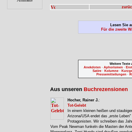
zurüc
Lesen Sie a
Für die zweite W
Weitere Texte
Anekdoten
·
Aphorismen
·
Ero
Satire
·
Kolumne
·
Kurzg
Pressemitteilungen
·
R
Aus unseren
Buchrezensionen
Hocher, Rainer J.
:
Tot-Gelebt
In einem kleinen heißen und staubigen
Arizona/USA endet das „erste Leben"
Protagonisten. Wir schreiben das Jah
Vom Peak Newman funkeln die Masten der Ant
Morgenglanz. Zwei Hunde sind draußen angeket