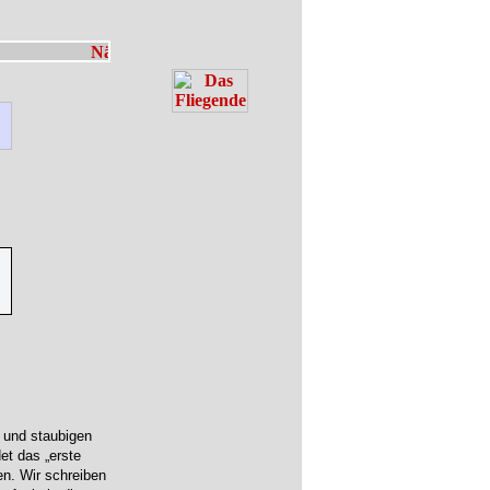
 und staubigen
et das „erste
en. Wir schreiben