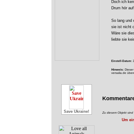
Doch ich ken
Drum hör auf
So lang und o
sie ist nicht
Wäre sie dies
liebte sie ke
Einstell-Datum:
2
Hinweis:
Dieser 
versalia.de übe
Kommentar
Save Ukraine!
Zu diesem Objekt sin
Um ein