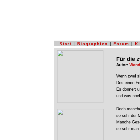
Start
|
Biographien
|
Forum
|
K
Für die 
Autor:
Wand
Wenn zwei sic
Des einen Fr
Es donnert un
und was noch 
Doch manche
so sehr der 
Manche Gesc
so sehr man 