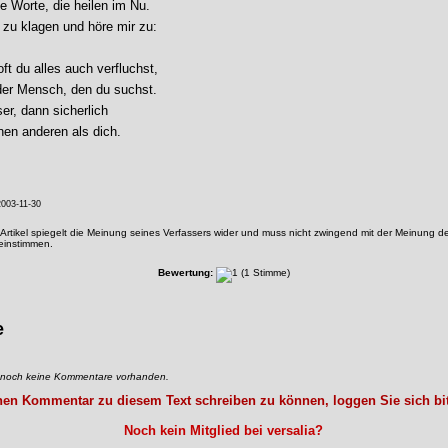
e Worte, die heilen im Nu.
 zu klagen und höre mir zu:
ft du alles auch verfluchst,
 der Mensch, den du suchst.
er, dann sicherlich
inen anderen als dich.
003-11-30
Artikel spiegelt die Meinung seines Verfassers wider und muss nicht zwingend mit der Meinung de
reinstimmen.
Bewertung:
(1 Stimme)
e
d noch keine Kommentare vorhanden.
en Kommentar zu diesem Text schreiben zu können, loggen Sie sich bit
Noch kein Mitglied bei versalia?