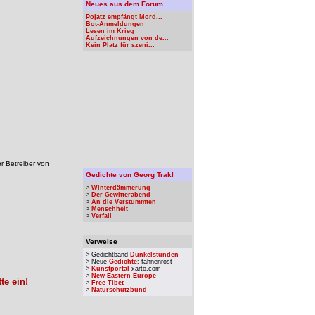
Neues aus dem Forum
Pojatz empfängt Mord...
Bot-Anmeldungen
Lesen im Krieg
Aufzeichnungen von de...
Kein Platz für szeni...
r Betreiber von
Gedichte von Georg Trakl
>
Winterdämmerung
>
Der Gewitterabend
>
An die Verstummten
>
Menschheit
>
Verfall
Verweise
> Gedichtband
Dunkelstunden
> Neue
Gedichte
: fahnenrost
>
Kunstportal
xarto.com
>
New Eastern Europe
te ein!
>
Free Tibet
>
Naturschutzbund