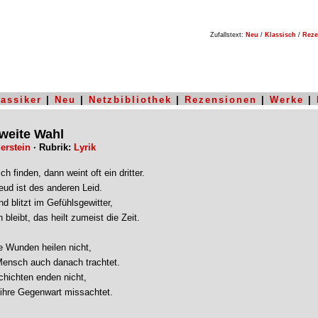
Zufallstext:
Neu
/
Klassisch
/
Reze
lassiker
|
Neu
|
Netzbibliothek
|
Rezensionen
|
Werke
|
zweite Wahl
erstein
· Rubrik:
Lyrik
h finden, dann weint oft ein dritter.
eud ist des anderen Leid.
d blitzt im Gefühlsgewitter,
bleibt, das heilt zumeist die Zeit.
 Wunden heilen nicht,
Mensch auch danach trachtet.
hichten enden nicht,
ihre Gegenwart missachtet.