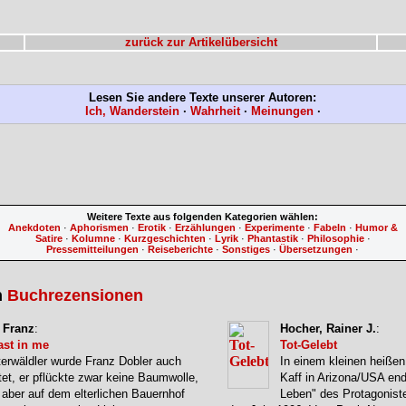
zurück zur Artikelübersicht
Lesen Sie andere Texte unserer Autoren:
Ich, Wanderstein
·
Wahrheit
·
Meinungen
·
Weitere Texte aus folgenden Kategorien wählen:
Anekdoten
·
Aphorismen
·
Erotik
·
Erzählungen
·
Experimente
·
Fabeln
·
Humor &
Satire
·
Kolumne
·
Kurzgeschichten
·
Lyrik
·
Phantastik
·
Philosophie
·
Pressemitteilungen
·
Reiseberichte
·
Sonstiges
·
Übersetzungen
·
n
Buchrezensionen
 Franz
:
Hocher, Rainer J.
:
ast in me
Tot-Gelebt
terwäldler wurde Franz Dobler auch
In einem kleinen heißen
tet, er pflückte zwar keine Baumwolle,
Kaff in Arizona/USA end
aber auf dem elterlichen Bauernhof
Leben" des Protagonist