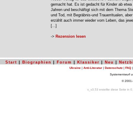
gemacht hat. Es ist gedacht für Kinder ab etwa
Jahren und beschäftigt sich mit dem Thema St
und Tod, mit Begräbnis-und Trauerritualen, aber
erzählt auch immer wieder vom Leben, das jew
[...]
->
Rezension lesen
Start
|
Biographien
|
Forum
|
Klassiker
|
Neu
|
Netzb
Ukraine
|
Anti-Literatur
|
Datenschutz
|
FAQ
Systementwurf 
© 2001
v_v3.53 erstellte diese Seite in 