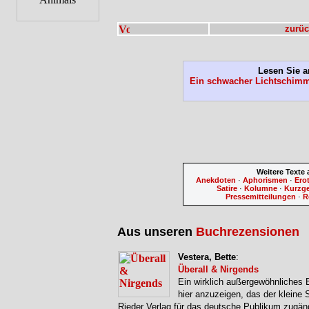
zurüc
Lesen Sie a
Ein schwacher Lichtschim
Weitere Texte
Anekdoten
·
Aphorismen
·
Ero
Satire
·
Kolumne
·
Kurzg
Pressemitteilungen
·
R
Aus unseren
Buchrezensionen
Vestera, Bette
:
Überall & Nirgends
Ein wirklich außergewöhnliches 
hier anzuzeigen, das der kleine
Rieder Verlag für das deutsche Publikum zugän