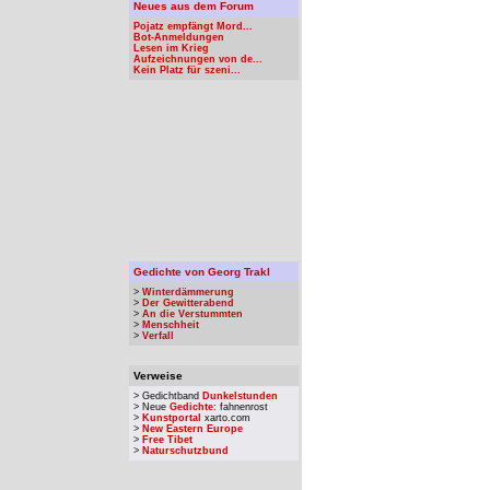
Neues aus dem Forum
Pojatz empfängt Mord...
Bot-Anmeldungen
Lesen im Krieg
Aufzeichnungen von de...
Kein Platz für szeni...
Gedichte von Georg Trakl
>
Winterdämmerung
>
Der Gewitterabend
>
An die Verstummten
>
Menschheit
>
Verfall
Verweise
> Gedichtband
Dunkelstunden
> Neue
Gedichte
: fahnenrost
>
Kunstportal
xarto.com
>
New Eastern Europe
>
Free Tibet
>
Naturschutzbund