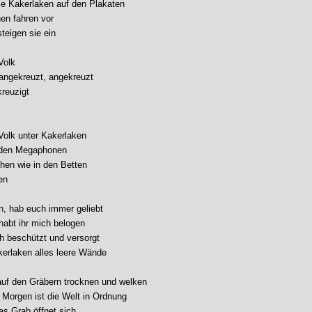
ie Kakerlaken auf den Plakaten
en fahren vor
teigen sie ein
Volk
 angekreuzt, angekreuzt
kreuzigt
 Volk unter Kakerlaken
n den Megaphonen
chen wie in den Betten
en
ch, hab euch immer geliebt
habt ihr mich belogen
ch beschützt und versorgt
erlaken alles leere Wände
uf den Gräbern trocknen und welken
Morgen ist die Welt in Ordnung
das Grab öffnet sich