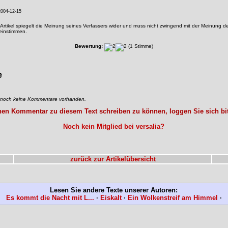
004-12-15
Artikel spiegelt die Meinung seines Verfassers wider und muss nicht zwingend mit der Meinung de
reinstimmen.
Bewertung:
(1 Stimme)
e
d noch keine Kommentare vorhanden.
en Kommentar zu diesem Text schreiben zu können, loggen Sie sich bit
Noch kein Mitglied bei versalia?
zurück zur Artikelübersicht
Lesen Sie andere Texte unserer Autoren:
Es kommt die Nacht mit L...
·
Eiskalt
·
Ein Wolkenstreif am Himmel
·