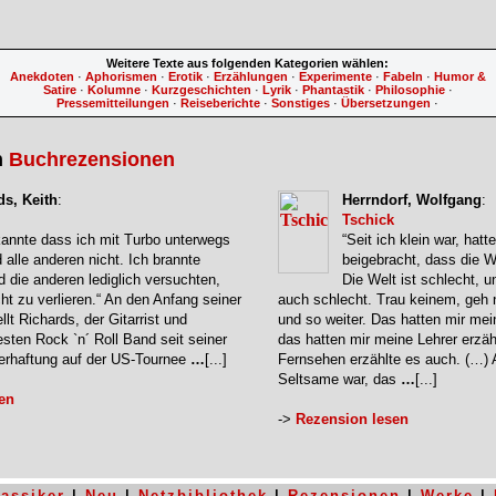
Weitere Texte aus folgenden Kategorien wählen:
Anekdoten
·
Aphorismen
·
Erotik
·
Erzählungen
·
Experimente
·
Fabeln
·
Humor &
Satire
·
Kolumne
·
Kurzgeschichten
·
Lyrik
·
Phantastik
·
Philosophie
·
Pressemitteilungen
·
Reiseberichte
·
Sonstiges
·
Übersetzungen
·
n
Buchrezensionen
ds, Keith
:
Herrndorf, Wolfgang
:
Tschick
kannte dass ich mit Turbo unterwegs
“Seit ich klein war, hatt
 alle anderen nicht. Ich brannte
beigebracht, dass die We
 die anderen lediglich versuchten,
Die Welt ist schlecht, 
ht zu verlieren.“ An den Anfang seiner
auch schlecht. Trau keinem, geh 
llt Richards, der Gitarrist und
und so weiter. Das hatten mir mein
esten Rock `n´ Roll Band seit seiner
das hatten mir meine Lehrer erzäh
erhaftung auf der US-Tournee
…
[...]
Fernsehen erzählte es auch. (…) 
Seltsame war, das
…
[...]
en
->
Rezension lesen
lassiker
|
Neu
|
Netzbibliothek
|
Rezensionen
|
Werke
|