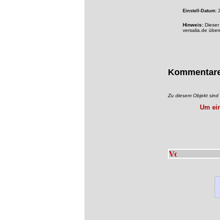
Einstell-Datum:
2
Hinweis:
Dieser 
versalia.de übe
Kommentar
Zu diesem Objekt sin
Um ein