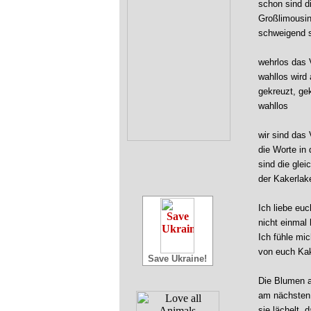
schon sind d
Großlimousin
schweigend s
wehrlos das 
wahllos wird
gekreuzt, ge
wahllos
wir sind das
die Worte i
sind die glei
der Kakerlak
Ich liebe eu
nicht einmal 
Ich fühle mi
von euch Kak
Save Ukraine!
Die Blumen a
am nächsten 
sie lächelt, 