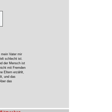
e mein Vater mir
lt schlecht ist.
und der Mensch ist
nicht mit Fremden
e Eltern erzählt,
lt, und das
Aber das
Mitmachen