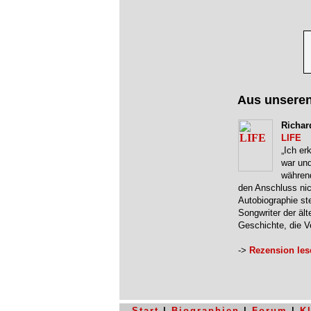
Aus unsere
Richar
LIFE
„Ich er
war und
während
den Anschluss nic
Autobiographie ste
Songwriter der ält
Geschichte, die V
->
Rezension les
Start
|
Biographien
|
Forum
|
K