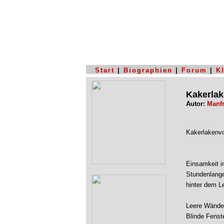
Start
|
Biographien
|
Forum
|
K
Kakerlak
Autor:
Manfr
Kakerlakenv
Einsamkeit i
Stundenlang
hinter dem L
Leere Wände 
Blinde Fenst