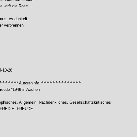
ie wirft die Rose
 aus, es dunkelt
ter verbrennen
4-10-28
************* Autoreninfo ***************************
reude *1948 in Aachen
sophisches, Allgemein, Nachdenkliches, Gesellschaftskritisches
NFRED H. FREUDE