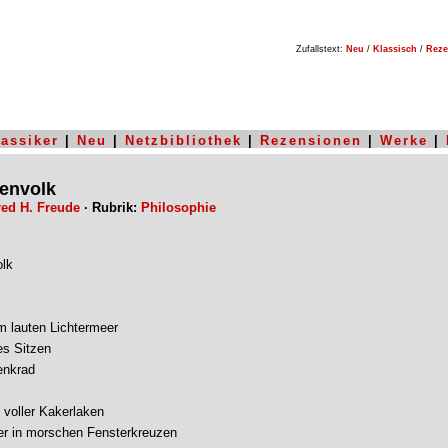
Zufallstext:
Neu
/
Klassisch
/
Reze
lassiker
|
Neu
|
Netzbibliothek
|
Rezensionen
|
Werke
|
envolk
ed H. Freude
· Rubrik:
Philosophie
olk
m lauten Lichtermeer
es Sitzen
enkrad
voller Kakerlaken
er in morschen Fensterkreuzen