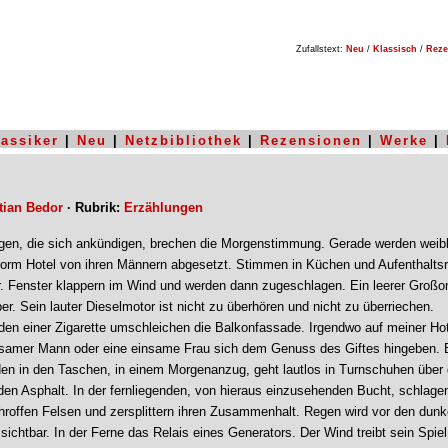
Zufallstext:
Neu
/
Klassisch
/
Reze
lassiker
|
Neu
|
Netzbibliothek
|
Rezensionen
|
Werke
|
tian Bedor
· Rubrik:
Erzählungen
en, die sich ankündigen, brechen die Morgenstimmung. Gerade werden weib
vorm Hotel von ihren Männern abgesetzt. Stimmen in Küchen und Aufenthalt
r. Fenster klappern im Wind und werden dann zugeschlagen. Ein leerer Großo
r. Sein lauter Dieselmotor ist nicht zu überhören und nicht zu überriechen.
n einer Zigarette umschleichen die Balkonfassade. Irgendwo auf meiner Hot
samer Mann oder eine einsame Frau sich dem Genuss des Giftes hingeben. 
en in den Taschen, in einem Morgenanzug, geht lautlos in Turnschuhen über
en Asphalt. In der fernliegenden, von hieraus einzusehenden Bucht, schlage
hroffen Felsen und zersplittern ihren Zusammenhalt. Regen wird vor den dunk
ichtbar. In der Ferne das Relais eines Generators. Der Wind treibt sein Spiel