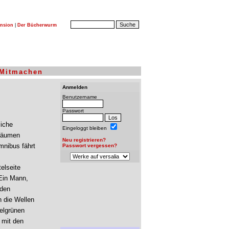
nsion
|
Der Bücherwurm
Mitmachen
Anmelden
Benutzername
Passwort
liche
Eingeloggt bleiben
sräumen
Neu registrieren?
mnibus fährt
Passwort vergessen?
elseite
Ein Mann,
 den
n die Wellen
elgrünen
 mit den