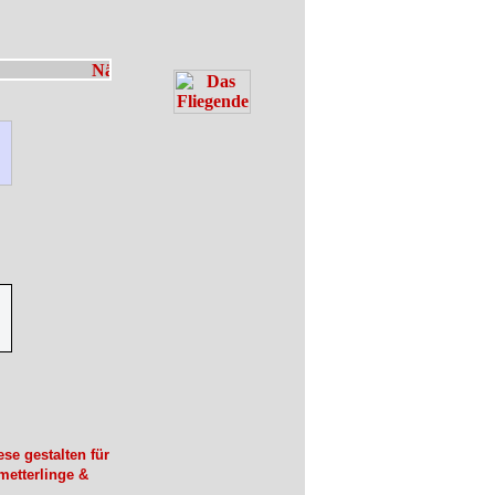
se gestalten für
metterlinge &