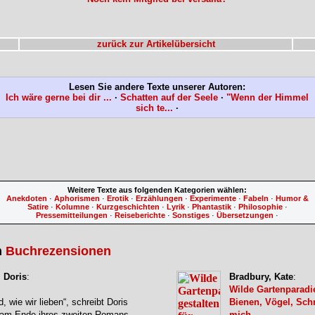
zurück zur Artikelübersicht
Lesen Sie andere Texte unserer Autoren:
Ich wäre gerne bei dir ...
·
Schatten auf der Seele
·
"Wenn der Himmel
sich te...
·
Weitere Texte aus folgenden Kategorien wählen:
Anekdoten
·
Aphorismen
·
Erotik
·
Erzählungen
·
Experimente
·
Fabeln
·
Humor &
Satire
·
Kolumne
·
Kurzgeschichten
·
Lyrik
·
Phantastik
·
Philosophie
·
Pressemitteilungen
·
Reiseberichte
·
Sonstiges
·
Übersetzungen
·
n
Buchrezensionen
 Doris
:
Bradbury, Kate
:
Wilde Gartenparadie
d, wie wir lieben“, schreibt Doris
Bienen, Vögel, Sch
am Ende ihres zweiten Romans
mich