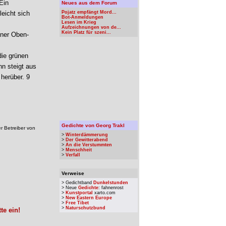
Ein
Neues aus dem Forum
eicht sich
Pojatz empfängt Mord...
Bot-Anmeldungen
Lesen im Krieg
Aufzeichnungen von de...
Kein Platz für szeni...
iner Oben-
die grünen
nn steigt aus
 herüber. 9
Gedichte von Georg Trakl
r Betreiber von
>
Winterdämmerung
>
Der Gewitterabend
>
An die Verstummten
>
Menschheit
>
Verfall
Verweise
> Gedichtband
Dunkelstunden
> Neue
Gedichte
: fahnenrost
>
Kunstportal
xarto.com
>
New Eastern Europe
>
Free Tibet
>
Naturschutzbund
te ein!