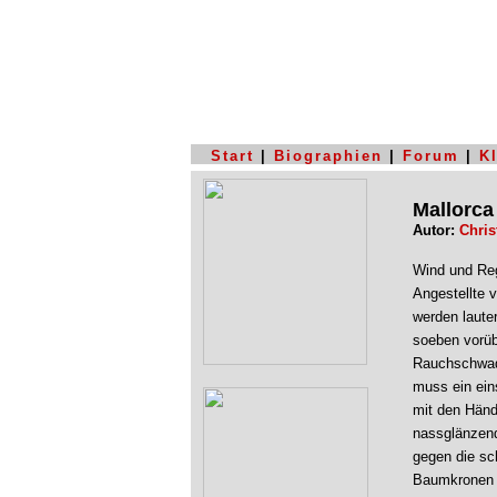
Start
|
Biographien
|
Forum
|
K
Mallorca
Autor:
Chris
Wind und Reg
Angestellte 
werden laute
soeben vorübe
Rauchschwade
muss ein ein
mit den Händ
nassglänzend
gegen die sc
Baumkronen s