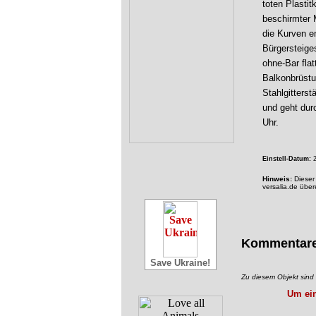
toten Plastit
beschirmter 
die Kurven e
Bürgersteige
ohne-Bar flat
Balkonbrüstu
Stahlgitters
und geht dur
Uhr.
Einstell-Datum:
2
Hinweis:
Dieser 
versalia.de übe
Kommentar
Save Ukraine!
Zu diesem Objekt sin
Um ein