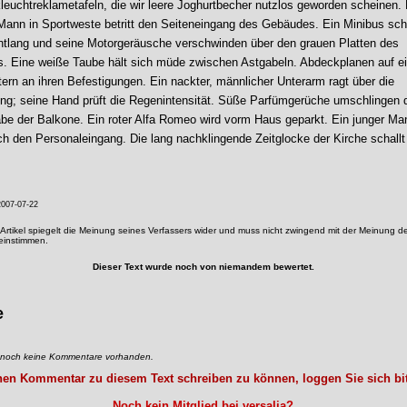
kleuchtreklametafeln, die wir leere Joghurtbecher nutzlos geworden scheinen. 
Mann in Sportweste betritt den Seiteneingang des Gebäudes. Ein Minibus schl
ntlang und seine Motorgeräusche verschwinden über den grauen Platten des
s. Eine weiße Taube hält sich müde zwischen Astgabeln. Abdeckplanen auf e
tern an ihren Befestigungen. Ein nackter, männlicher Unterarm ragt über die
ng; seine Hand prüft die Regenintensität. Süße Parfümgerüche umschlingen 
täbe der Balkone. Ein roter Alfa Romeo wird vorm Haus geparkt. Ein junger Ma
ch den Personaleingang. Die lang nachklingende Zeitglocke der Kirche schallt
007-07-22
Artikel spiegelt die Meinung seines Verfassers wider und muss nicht zwingend mit der Meinung de
reinstimmen.
Dieser Text wurde noch von niemandem bewertet.
e
d noch keine Kommentare vorhanden.
en Kommentar zu diesem Text schreiben zu können, loggen Sie sich bit
Noch kein Mitglied bei versalia?