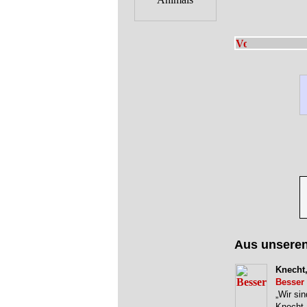
Aus unsere
Knecht,
Besser
„Wir sin
Knecht 