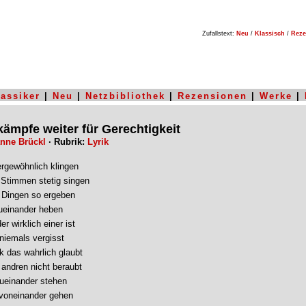
Zufallstext:
Neu
/
Klassisch
/
Reze
lassiker
|
Neu
|
Netzbibliothek
|
Rezensionen
|
Werke
|
kämpfe weiter für Gerechtigkeit
nne Brückl
· Rubrik:
Lyrik
rgewöhnlich klingen
Stimmen stetig singen
 Dingen so ergeben
ueinander heben
r wirklich einer ist
niemals vergisst
lk das wahrlich glaubt
 andren nicht beraubt
ueinander stehen
voneinander gehen