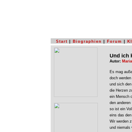
Start
|
Biographien
|
Forum
|
K
Und ich 
Autor:
Maria
Es mag auße
doch werden 
und sich den
die Herzen z
ein Mensch de
den anderen 
so ist ein Vo
eins das den
Wir werden z
und niemals 