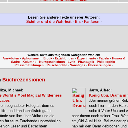
Lesen Sie andere Texte unserer Autoren:
Schiller und die Wahrheit
·
Eis
·
Fanfaren
·
Weitere Texte aus folgenden Kategorien wählen:
Anekdoten
·
Aphorismen
·
Erotik
·
Erzählungen
·
Experimente
·
Fabeln
·
Humor &
Satire
·
Kolumne
·
Kurzgeschichten
·
Lyrik
·
Phantastik
·
Philosophie
·
Pressemitteilungen
·
Reiseberichte
·
Sonstiges
·
Übersetzungen
·
n
Buchrezensionen
liza, Michael
:
Jarry, Alfred
:
e World´s Most Magical Wilderness
König Ubu. Drama in 
capes
„Bei meiner grünen Rotz
t ein begnadeter Fotograf, dem es
euch hier mit den Ratzo
life- und Landschaftsfotografie
schreit Vater Ubu und wi
bände von ihm über Afrika und die
paar davon nach seiner Frau. Weni
en für teure Fotobände ungewöhnlich
er: „Oh! Aua! Hilfe! Bei meiner gr
e von Leser und Betrachtern
hab mir den Darm gebrochen und