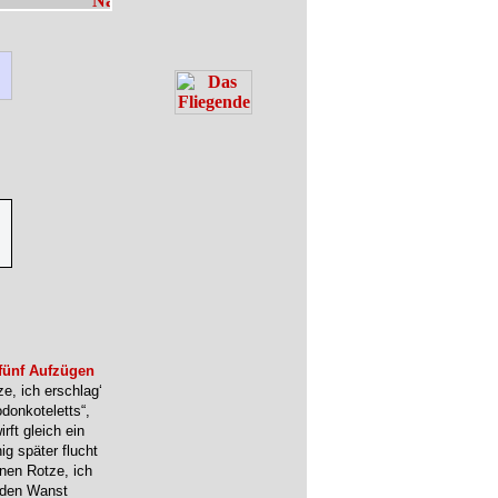
fünf Aufzügen
e, ich erschlag‘
donkoteletts“,
rft gleich ein
g später flucht
ünen Rotze, ich
 den Wanst