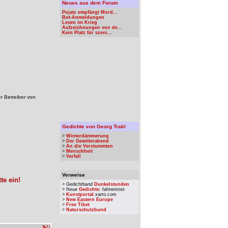
Neues aus dem Forum
Pojatz empfängt Mord...
Bot-Anmeldungen
Lesen im Krieg
Aufzeichnungen von de...
Kein Platz für szeni...
r Betreiber von
Gedichte von Georg Trakl
>
Winterdämmerung
>
Der Gewitterabend
>
An die Verstummten
>
Menschheit
>
Verfall
Verweise
te ein!
> Gedichtband
Dunkelstunden
> Neue
Gedichte
: fahnenrost
>
Kunstportal
xarto.com
>
New Eastern Europe
>
Free Tibet
>
Naturschutzbund