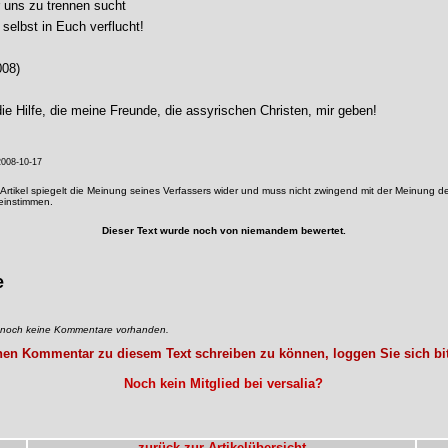
 uns zu trennen sucht
 selbst in Euch verflucht!
008)
ie Hilfe, die meine Freunde, die assyrischen Christen, mir geben!
008-10-17
Artikel spiegelt die Meinung seines Verfassers wider und muss nicht zwingend mit der Meinung de
reinstimmen.
Dieser Text wurde noch von niemandem bewertet.
e
d noch keine Kommentare vorhanden.
en Kommentar zu diesem Text schreiben zu können, loggen Sie sich bit
Noch kein Mitglied bei versalia?
zurück zur Artikelübersicht