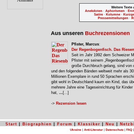
Weitere Texte
Anekdoten
·
Aphorismen
·
Ero
Satire
·
Kolumne
·
Kurzg
Pressemitteilungen
·
R
Aus unseren
Buchrezensionen
Pfister, Marcus
:
Der Regenbogenfisch. Das Riese
Seit im Jahr 1992 dem Schweizer 
Pfister mit seinem „Regenbogenfisc
große Durchbruch gelang, sind von
und den folgenden Bänden weltweit mehr als 30
Millionen Exemplare in rund 50 Sprachen ersch
gibt wohl in Deutschland kaum ein Kind, das üb
mehrere Jahre eine Tageseinrichtung für Kinder
hat,
…
[...]
->
Rezension lesen
Start
|
Biographien
|
Forum
|
Klassiker
|
Neu
|
Netzb
Ukraine
|
Anti-Literatur
|
Datenschutz
|
FAQ