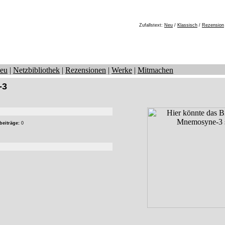
Zufallstext:
Neu
/
Klassisch
/
Rezension
eu
|
Netzbibliothek
|
Rezensionen
|
Werke
|
Mitmachen
-3
beiträge:
0