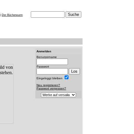
|
Der Bücherwurm
Anmelden
Benutzername
Passwort
Eingeloggt bleiben
Neu registrieren?
Passwort vergessen?