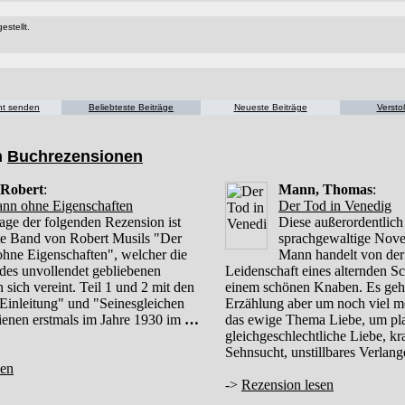
estellt.
cht senden
Beliebteste Beiträge
Neueste Beiträge
Versto
n
Buchrezensionen
 Robert
:
Mann, Thomas
:
nn ohne Eigenschaften
Der Tod in Venedig
age der folgenden Rezension ist
Diese außerordentlich
ste Band von Robert Musils "Der
sprachgewaltige Nov
hne Eigenschaften", welcher die
Mann handelt von der
e des unvollendet gebliebenen
Leidenschaft eines alternden Sch
sich vereint. Teil 1 und 2 mit den
einem schönen Knaben. Es geht
 Einleitung" und "Seinesgleichen
Erzählung aber um noch viel m
hienen erstmals im Jahre 1930 im
…
das ewige Thema Liebe, um pla
gleichgeschlechtliche Liebe, kr
Sehnsucht, unstillbares Verlan
sen
->
Rezension lesen