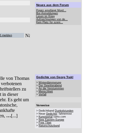
Neues aus dem Forum
Pojatz empfängt Mord...
Bot-Anmeldungen
Lesen im Krieg
Aufzeichnungen von de...
Kein Platz für szeni...
ß melden
Gedichte von Georg Trakl
elle von Thomas
 verbotenen
>
Winterdämmerung
>
Der Gewitterabend
riftstellers zu
>
An die Verstummten
>
Menschheit
 in dieser
>
Verfall
ehr. Es geht um
tonische,
Verweise
ankhafte
> Gedichtband
Dunkelstunden
> Neue
Gedichte
: fahnenrost
gen,
…
[...]
>
Kunstportal
xarto.com
>
New Eastern Europe
>
Free Tibet
>
Naturschutzbund