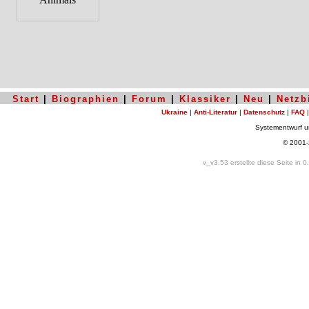
Start
|
Biographien
|
Forum
|
Klassiker
|
Neu
|
Netzb
Ukraine
|
Anti-Literatur
|
Datenschutz
|
FAQ
Systementwurf 
© 2001
v_v3.53 erstellte diese Seite in 