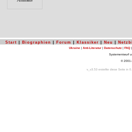
Start
|
Biographien
|
Forum
|
Klassiker
|
Neu
|
Netzb
Ukraine
|
Anti-Literatur
|
Datenschutz
|
FAQ
Systementwurf 
© 2001
v_v3.53 erstellte diese Seite in 