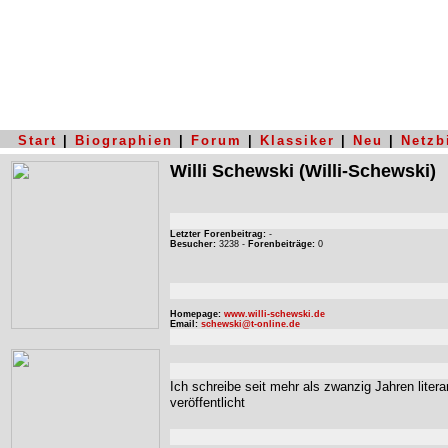
Start
|
Biographien
|
Forum
|
Klassiker
|
Neu
|
Netzb
Willi Schewski
(Willi-Schewski)
Letzter Forenbeitrag:
-
Besucher:
3238 -
Forenbeiträge:
0
Homepage:
www.willi-schewski.de
Email:
schewski@t-online.de
Ich schreibe seit mehr als zwanzig Jahren liter
veröffentlicht