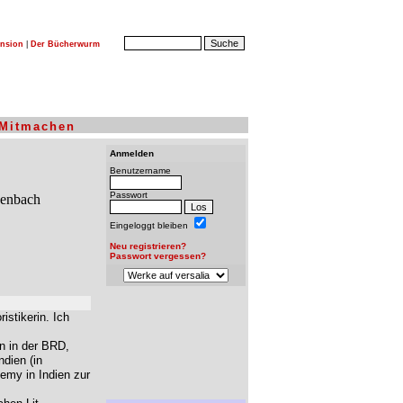
nsion
|
Der Bücherwurm
Mitmachen
Anmelden
Benutzername
Passwort
Eingeloggt bleiben
Neu registrieren?
Passwort vergessen?
istikerin. Ich
en in der BRD,
ndien (in
emy in Indien zur