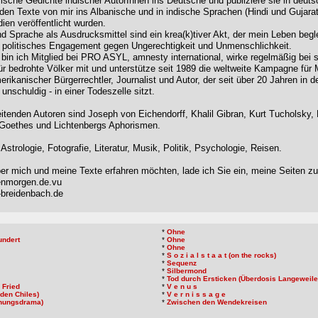
ische Gedichte indischer AutorInnen ins Deutsche und publiziere sie in deuts
en Texte von mir ins Albanische und in indische Sprachen (Hindi und Gujarati
dien veröffentlicht wurden.
 Sprache als Ausdrucksmittel sind ein krea(k)tiver Akt, der mein Leben begle
 politisches Engagement gegen Ungerechtigkeit und Unmenschlichkeit.
 bin ich Mitglied bei PRO ASYL, amnesty international, wirke regelmäßig bei sc
für bedrohte Völker mit und unterstütze seit 1989 die weltweite Kampagne für
erikanischer Bürgerrechtler, Journalist und Autor, der seit über 20 Jahren in 
nschuldig - in einer Todeszelle sitzt.
itenden Autoren sind Joseph von Eichendorff, Khalil Gibran, Kurt Tucholsky, 
 Goethes und Lichtenbergs Aphorismen.
Astrologie, Fotografie, Literatur, Musik, Politik, Psychologie, Reisen.
r mich und meine Texte erfahren möchten, lade ich Sie ein, meine Seiten z
enmorgen.de.vu
e-breidenbach.de
*
Ohne
undert
*
Ohne
*
Ohne
*
S o z i a l s t a a t (on the rocks)
*
Sequenz
*
Silbermond
*
Tod durch Ersticken (Überdosis Langeweile
 Fried
*
V e n u s
den Chiles)
*
V e r n i s s a g e
ehungsdrama)
*
Zwischen den Wendekreisen