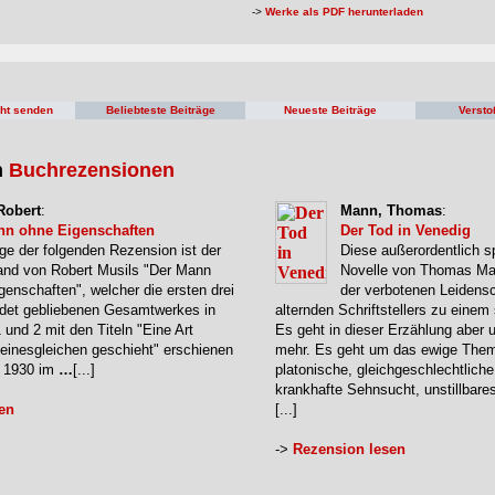
->
Werke als PDF herunterladen
cht senden
Beliebteste Beiträge
Neueste Beiträge
Versto
n
Buchrezensionen
Robert
:
Mann, Thomas
:
nn ohne Eigenschaften
Der Tod in Venedig
ge der folgenden Rezension ist der
Diese außerordentlich s
and von Robert Musils "Der Mann
Novelle von Thomas Ma
genschaften", welcher die ersten drei
der verbotenen Leidensc
ndet gebliebenen Gesamtwerkes in
alternden Schriftstellers zu eine
1 und 2 mit den Titeln "Eine Art
Es geht in dieser Erzählung aber 
Seinesgleichen geschieht" erschienen
mehr. Es geht um das ewige The
e 1930 im
…
[...]
platonische, gleichgeschlechtliche
krankhafte Sehnsucht, unstillbare
en
[...]
->
Rezension lesen