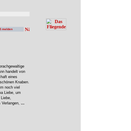
ß melden
prachgewaltige
nn handelt von
haft eines
m schönen Knaben.
um noch viel
ma Liebe, um
 Liebe,
s Verlangen,
…