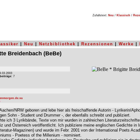
Zufallstext:
Neu
/
Klassisch
/
Reze
lassiker
|
Neu
|
Netzbibliothek
|
Rezensionen
|
Werke
|
itte Breidenbach
(BeBe)
.03.2003
beiträge:
7
tenmorgen.de.vu
e
Aachen/NRW geboren und lebe hier als freischaffende Autorin - Lyrikerin/Aphor
gen Sohn - Student und Drummer -, der ebenfalls schreibt und publiziert.
chte ich 3 Lyrikbände, Texte von mir wurden in zahlreichen Literaturzeitschrift
und Österreich veröffentlicht. Ich publiziere meine englischen Gedichte in I
iteratur-Magazinen) und wurde im Febr. 2001 von der International Poets Acad
eniums - Poetess of the Millenium - nominiert.