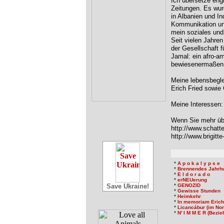
Ich übersetze engl
Zeitungen. Es wurd
in Albanien und In
Kommunikation und
mein soziales und
Seit vielen Jahren
der Gesellschaft 
Jamal: ein afro-am
bewiesenermaßen u
Meine lebensbegle
Erich Fried sowie
Meine Interessen: 
Wenn Sie mehr übe
http://www.schatt
http://www.brigitt
*
A p o k a l y p s e
*
Brennendes Jahrh
*
E l d o r a d o
*
erNEUerung
Save Ukraine!
*
GENOZID
*
Gewisse Stunden
*
Heimkehr
*
In memoriam Erich
*
Licancábur (im Nor
*
N' I M M E R (Bezi