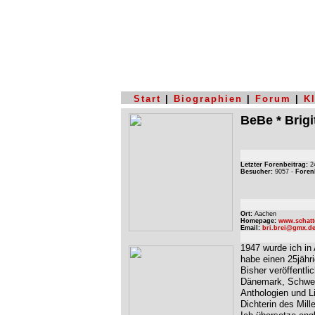
Start
|
Biographien
|
Forum
|
K
BeBe * Brig
Letzter Forenbeitrag:
24
Besucher:
9057 -
Foren
Ort:
Aachen
Homepage:
www.schat
Email:
bri.brei@gmx.d
1947 wurde ich in 
habe einen 25jähri
Bisher veröffentli
Dänemark, Schweiz 
Anthologien und L
Dichterin des Mill