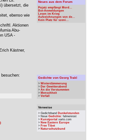
chen Lit.
Neues aus dem Forum
) übersetzt, die
Pojatz empfängt Mord...
Bot-Anmeldungen
Lesen im Krieg
itet, ebenso wie
Aufzeichnungen von de...
Kein Platz für szeni...
hriftl. Aktionen
 Mumia Abu-
den USA -
Erich Kästner,
u besuchen:
Gedichte von Georg Trakl
>
Winterdämmerung
>
Der Gewitterabend
>
An die Verstummten
>
Menschheit
>
Verfall
Verweise
> Gedichtband
Dunkelstunden
> Neue
Gedichte
: fahnenrost
>
Kunstportal
xarto.com
)
>
New Eastern Europe
>
Free Tibet
>
Naturschutzbund