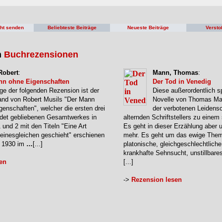
cht senden
Beliebteste Beiträge
Neueste Beiträge
Versto
n
Buchrezensionen
Robert
:
Mann, Thomas
:
nn ohne Eigenschaften
Der Tod in Venedig
ge der folgenden Rezension ist der
Diese außerordentlich s
and von Robert Musils "Der Mann
Novelle von Thomas Ma
genschaften", welcher die ersten drei
der verbotenen Leidensc
ndet gebliebenen Gesamtwerkes in
alternden Schriftstellers zu eine
1 und 2 mit den Titeln "Eine Art
Es geht in dieser Erzählung aber 
Seinesgleichen geschieht" erschienen
mehr. Es geht um das ewige The
e 1930 im
…
[...]
platonische, gleichgeschlechtliche
krankhafte Sehnsucht, unstillbare
en
[...]
->
Rezension lesen