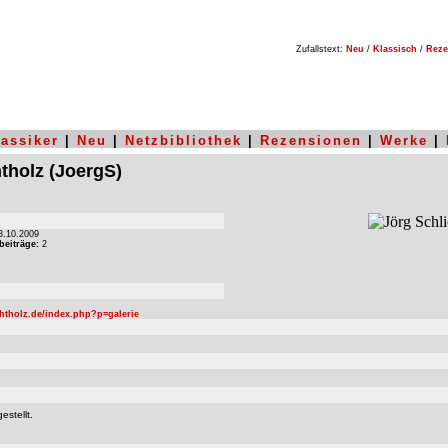
Zufallstext:
Neu
/
Klassisch
/
Reze
lassiker
|
Neu
|
Netzbibliothek
|
Rezensionen
|
Werke
|
tholz
(JoergS)
.10.2009
beiträge:
2
htholz.de/index.php?p=galerie
estellt.