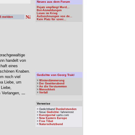
Neues aus dem Forum
Pojatz empfängt Mord...
Bot-Anmeldungen
Lesen im Krieg
Aufzeichnungen von de...
ß melden
Kein Platz für szeni...
prachgewaltige
nn handelt von
haft eines
m schönen Knaben.
Gedichte von Georg Trakl
um noch viel
>
Winterdämmerung
ma Liebe, um
>
Der Gewitterabend
>
An die Verstummten
 Liebe,
>
Menschheit
s Verlangen,
…
>
Verfall
Verweise
> Gedichtband
Dunkelstunden
> Neue
Gedichte
: fahnenrost
>
Kunstportal
xarto.com
>
New Eastern Europe
>
Free Tibet
>
Naturschutzbund