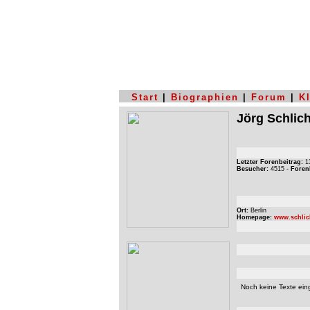
Start
|
Biographien
|
Forum
|
K
Jörg Schlich
Letzter Forenbeitrag:
13
Besucher:
4515 -
Foren
Ort:
Berlin
Homepage:
www.schlic
Noch keine Texte eing