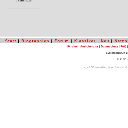
Start
|
Biographien
|
Forum
|
Klassiker
|
Neu
|
Netzb
Ukraine
|
Anti-Literatur
|
Datenschutz
|
FAQ
Systementwurf 
© 2001
v_v3.53 erstellte diese Seite in 