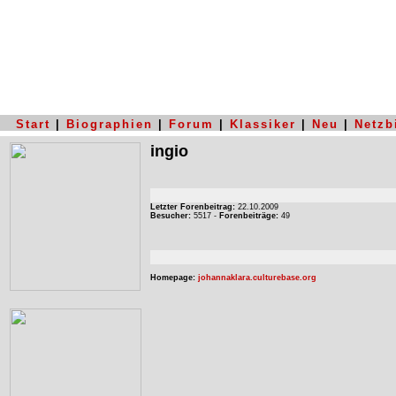
Start
|
Biographien
|
Forum
|
Klassiker
|
Neu
|
Netzb
ingio
Letzter Forenbeitrag:
22.10.2009
Besucher:
5517 -
Forenbeiträge:
49
Homepage:
johannaklara.culturebase.org