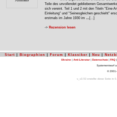
Teile des unvollendet gebliebenen Gesamtwerke
sich vereint. Teil 1 und 2 mit den Titeln "Eine Ar
Einleitung" und "Seinesgleichen geschieht" ers
erstmals im Jahre 1930 im
…
[...]
->
Rezension lesen
Start
|
Biographien
|
Forum
|
Klassiker
|
Neu
|
Netzb
Ukraine
|
Anti-Literatur
|
Datenschutz
|
FAQ
Systementwurf 
© 2001
v_v3.53 erstellte diese Seite in 