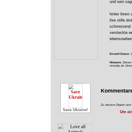
und sein sag
hinter ihrem
ihre stille d
schmerzend 
versteckte 
lebensnarben
Einstell-Datum:
2
Hinweis:
Dieser 
versalia.de übe
Kommentar
Zu diesem Objekt sin
Save Ukraine!
Um ein