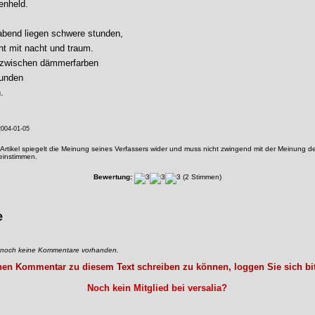
enheld.
 abend liegen schwere stunden,
roht mit nacht und traum.
zwischen dämmerfarben
wunden
.
004-01-05
Artikel spiegelt die Meinung seines Verfassers wider und muss nicht zwingend mit der Meinung de
reinstimmen.
Bewertung:
(2 Stimmen)
e
d noch keine Kommentare vorhanden.
en Kommentar zu diesem Text schreiben zu können, loggen Sie sich bit
Noch kein Mitglied bei versalia?