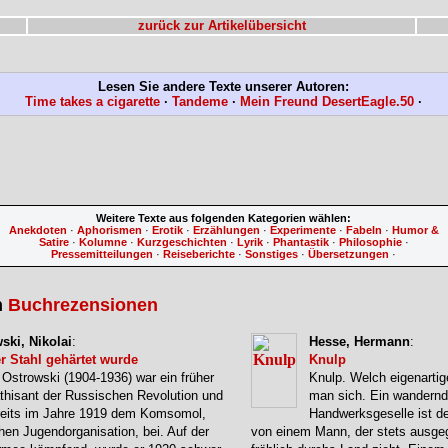
zurück zur Artikelübersicht
Lesen Sie andere Texte unserer Autoren:
Time takes a cigarette
·
Tandeme
·
Mein Freund DesertEagle.50
·
Weitere Texte aus folgenden Kategorien wählen:
Anekdoten
·
Aphorismen
·
Erotik
·
Erzählungen
·
Experimente
·
Fabeln
·
Humor &
Satire
·
Kolumne
·
Kurzgeschichten
·
Lyrik
·
Phantastik
·
Philosophie
·
Pressemitteilungen
·
Reiseberichte
·
Sonstiges
·
Übersetzungen
·
n
Buchrezensionen
ski, Nikolai
:
Hesse, Hermann
:
r Stahl gehärtet wurde
Knulp
 Ostrowski (1904-1936) war ein früher
Knulp. Welch eigenarti
hisant der Russischen Revolution und
man sich. Ein wandernd
ereits im Jahre 1919 dem Komsomol,
Handwerksgeselle ist de
en Jugendorganisation, bei. Auf der
von einem Mann, der stets ausge