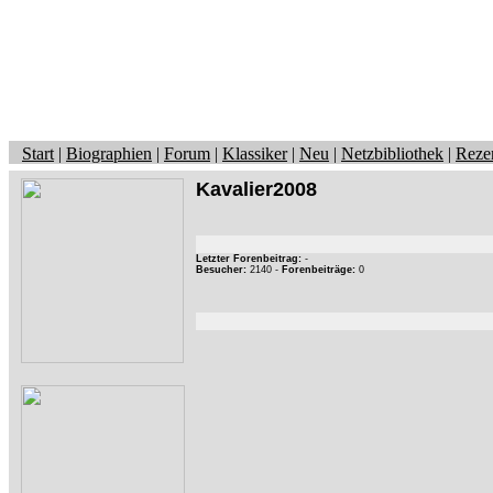
Start
|
Biographien
|
Forum
|
Klassiker
|
Neu
|
Netzbibliothek
|
Reze
Kavalier2008
Letzter Forenbeitrag:
-
Besucher:
2140 -
Forenbeiträge:
0