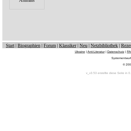
Start
|
Biographien
|
Forum
|
Klassiker
|
Neu
|
Netzbibliothek
|
Reze
Ukraine
|
Anti-Literatur
|
Datenschutz
|
FA
Systementwur
© 200
v_v3.53 erstellte diese Seite in 