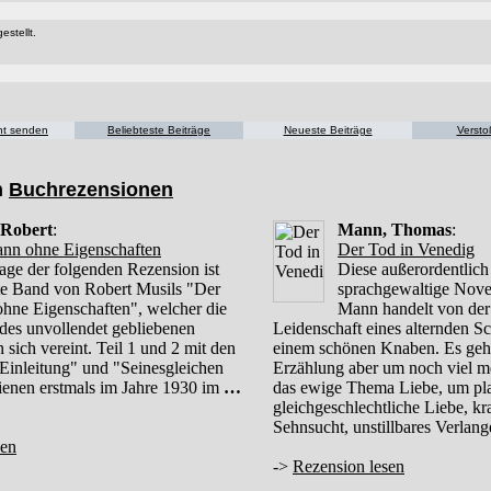
estellt.
cht senden
Beliebteste Beiträge
Neueste Beiträge
Versto
n
Buchrezensionen
 Robert
:
Mann, Thomas
:
nn ohne Eigenschaften
Der Tod in Venedig
age der folgenden Rezension ist
Diese außerordentlich
ste Band von Robert Musils "Der
sprachgewaltige Nov
hne Eigenschaften", welcher die
Mann handelt von der
e des unvollendet gebliebenen
Leidenschaft eines alternden Sch
sich vereint. Teil 1 und 2 mit den
einem schönen Knaben. Es geht
 Einleitung" und "Seinesgleichen
Erzählung aber um noch viel m
hienen erstmals im Jahre 1930 im
…
das ewige Thema Liebe, um pla
gleichgeschlechtliche Liebe, kr
Sehnsucht, unstillbares Verlan
sen
->
Rezension lesen