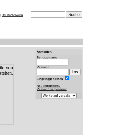
|
Der Bücherwurm
Anmelden
Benutzername
Passwort
Eingeloggt bleiben
Neu registrieren?
Passwort vergessen?