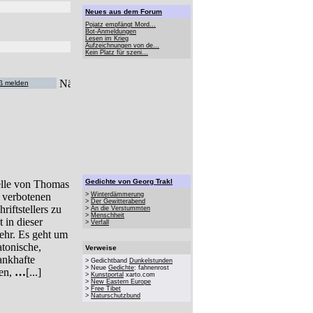
Neues aus dem Forum
Pojatz empfängt Mord...
Bot-Anmeldungen
Lesen im Krieg
Aufzeichnungen von de...
Kein Platz für szeni...
ß melden
Gedichte von Georg Trakl
elle von Thomas
 verbotenen
>
Winterdämmerung
>
Der Gewitterabend
riftstellers zu
>
An die Verstummten
>
Menschheit
 in dieser
>
Verfall
ehr. Es geht um
tonische,
Verweise
ankhafte
> Gedichtband
Dunkelstunden
> Neue
Gedichte
: fahnenrost
gen,
…
[...]
>
Kunstportal
xarto.com
>
New Eastern Europe
>
Free Tibet
>
Naturschutzbund