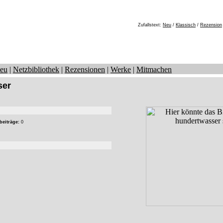
Zufallstext:
Neu
/
Klassisch
/
Rezension
eu
|
Netzbibliothek
|
Rezensionen
|
Werke
|
Mitmachen
ser
beiträge:
0