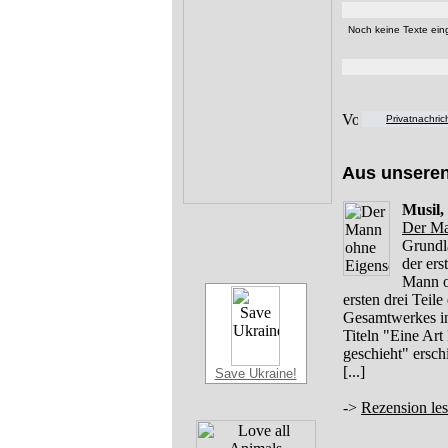
Noch keine Texte eing
Privatnachri
Aus unsere
Musil,
Der Ma
Grundl
der er
Mann o
ersten drei Teil
Gesamtwerkes in 
Titeln "Eine Art
geschieht" ersc
[...]
Save Ukraine!
->
Rezension le