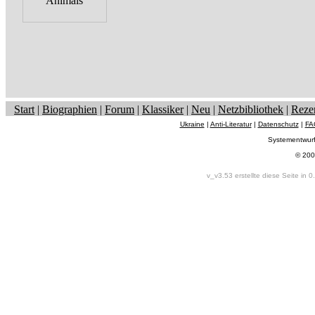
Start
|
Biographien
|
Forum
|
Klassiker
|
Neu
|
Netzbibliothek
|
Reze
Ukraine
|
Anti-Literatur
|
Datenschutz
|
FA
Systementwur
© 200
v_v3.53 erstellte diese Seite in 