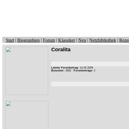
Start
|
Biographien
|
Forum
|
Klassiker
|
Neu
|
Netzbibliothek
|
Reze
Coralita
Letzter Forenbeitrag:
14.05.2009
Besucher:
3482 -
Forenbeiträge:
2