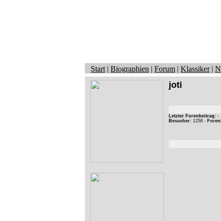
Start
|
Biographien
|
Forum
|
Klassiker
|
N
joti
Letzter Forenbeitrag:
-
Besucher:
1258 -
Foren