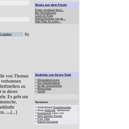
Neues aus dem Forum
Pojatz empfängt Mord...
Bot-Anmeldungen
Lesen im Krieg
Aufzeichnungen von de...
Kein Platz für szeni...
ß melden
Gedichte von Georg Trakl
elle von Thomas
 verbotenen
>
Winterdämmerung
>
Der Gewitterabend
riftstellers zu
>
An die Verstummten
>
Menschheit
 in dieser
>
Verfall
ehr. Es geht um
tonische,
Verweise
ankhafte
> Gedichtband
Dunkelstunden
> Neue
Gedichte
: fahnenrost
gen,
…
[...]
>
Kunstportal
xarto.com
>
New Eastern Europe
>
Free Tibet
>
Naturschutzbund