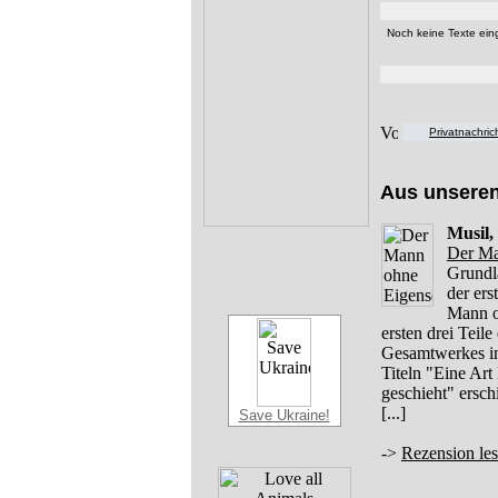
Noch keine Texte eing
Privatnachri
Aus unsere
Musil,
Der Ma
Grundl
der er
Mann o
ersten drei Teil
Gesamtwerkes in 
Titeln "Eine Art
geschieht" ersc
[...]
Save Ukraine!
->
Rezension le