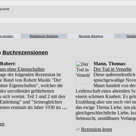
estellt.
cht senden
Beliebteste Beiträge
Neueste Beiträge
Versto
n
Buchrezensionen
 Robert
:
Mann, Thomas
:
nn ohne Eigenschaften
Der Tod in Venedig
age der folgenden Rezension ist
Diese außerordentlich
ste Band von Robert Musils "Der
sprachgewaltige Nov
hne Eigenschaften", welcher die
Mann handelt von der
e des unvollendet gebliebenen
Leidenschaft eines alternden Sch
sich vereint. Teil 1 und 2 mit den
einem schönen Knaben. Es geht
 Einleitung" und "Seinesgleichen
Erzählung aber um noch viel m
hienen erstmals im Jahre 1930 im
…
das ewige Thema Liebe, um pla
gleichgeschlechtliche Liebe, kr
Sehnsucht, unstillbares Verlan
sen
->
Rezension lesen