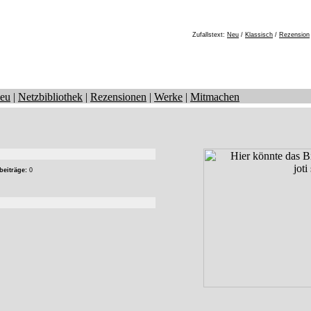
Zufallstext:
Neu
/
Klassisch
/
Rezension
eu
|
Netzbibliothek
|
Rezensionen
|
Werke
|
Mitmachen
beiträge:
0