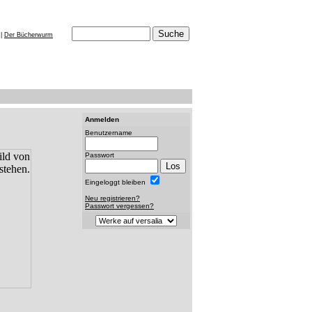
|
Der Bücherwurm
Anmelden
Benutzername
Passwort
Eingeloggt bleiben
Neu registrieren?
Passwort vergessen?