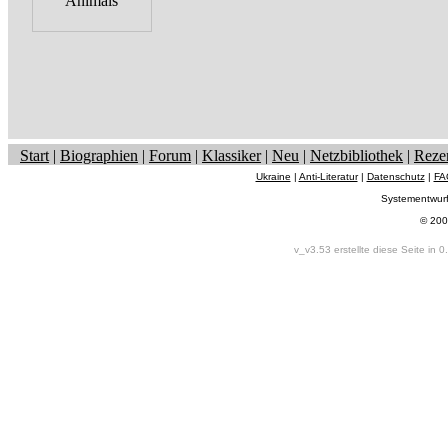
Start
|
Biographien
|
Forum
|
Klassiker
|
Neu
|
Netzbibliothek
|
Reze
Ukraine
|
Anti-Literatur
|
Datenschutz
|
FA
Systementwur
© 200
v_v3.53 erstellte diese Seite in 