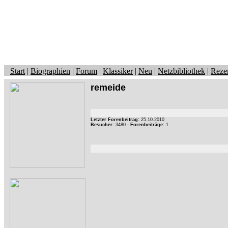
Start
|
Biographien
|
Forum
|
Klassiker
|
Neu
|
Netzbibliothek
|
Reze
remeide
Letzter Forenbeitrag:
25.10.2010
Besucher:
3480 -
Forenbeiträge:
1