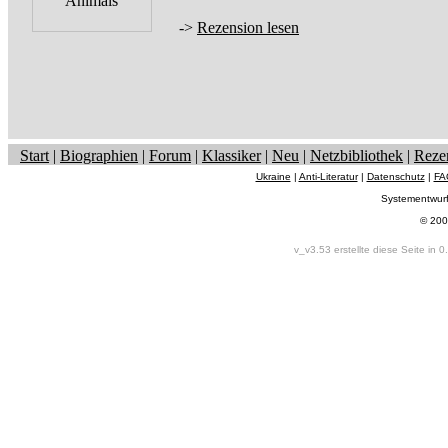
->
Rezension lesen
Start
|
Biographien
|
Forum
|
Klassiker
|
Neu
|
Netzbibliothek
|
Reze
Ukraine
|
Anti-Literatur
|
Datenschutz
|
FA
Systementwur
© 200
v_v3.53 erstellte diese Seite in 