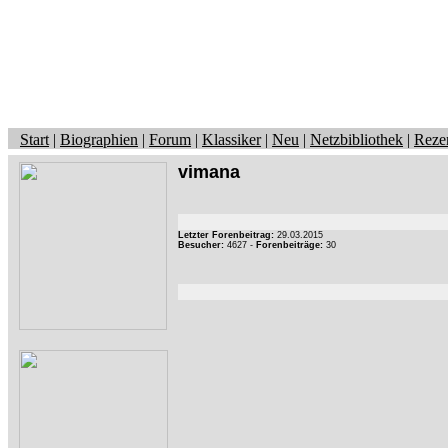
Start
|
Biographien
|
Forum
|
Klassiker
|
Neu
|
Netzbibliothek
|
Reze
vimana
Letzter Forenbeitrag:
29.03.2015
Besucher:
4627 -
Forenbeiträge:
30