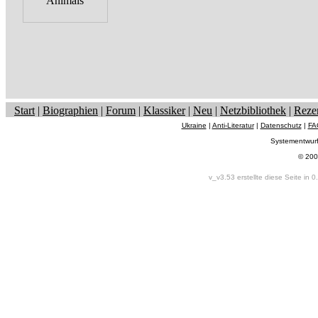
Start
|
Biographien
|
Forum
|
Klassiker
|
Neu
|
Netzbibliothek
|
Reze
Ukraine
|
Anti-Literatur
|
Datenschutz
|
FA
Systementwur
© 200
v_v3.53 erstellte diese Seite in 