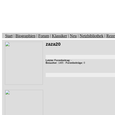
Start
|
Biographien
|
Forum
|
Klassiker
|
Neu
|
Netzbibliothek
|
Reze
zaza20
Letzter Forenbeitrag:
-
Besucher:
1465 -
Forenbeiträge:
0