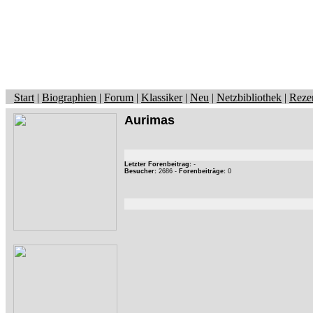
Start
|
Biographien
|
Forum
|
Klassiker
|
Neu
|
Netzbibliothek
|
Reze
Aurimas
Letzter Forenbeitrag:
-
Besucher:
2686 -
Forenbeiträge:
0