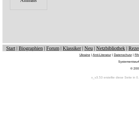
Start
|
Biographien
|
Forum
|
Klassiker
|
Neu
|
Netzbibliothek
|
Reze
Ukraine
|
Anti-Literatur
|
Datenschutz
|
FA
Systementwur
© 200
v_v3.53 erstellte diese Seite in 